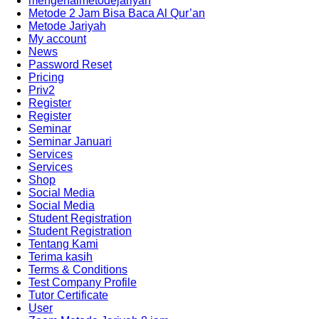
mengenalmetodejariyah
Metode 2 Jam Bisa Baca Al Qur’an
Metode Jariyah
My account
News
Password Reset
Pricing
Priv2
Register
Register
Seminar
Seminar Januari
Services
Services
Shop
Social Media
Social Media
Student Registration
Student Registration
Tentang Kami
Terima kasih
Terms & Conditions
Test Company Profile
Tutor Certificate
User