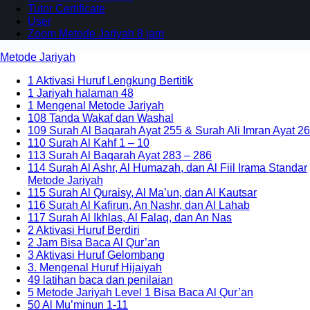
Tutor Certificate
User
Zoom Metode Jariyah 8 jam
Metode Jariyah
1 Aktivasi Huruf Lengkung Bertitik
1 Jariyah halaman 48
1 Mengenal Metode Jariyah
108 Tanda Wakaf dan Washal
109 Surah Al Baqarah Ayat 255 & Surah Ali Imran Ayat 26
110 Surah Al Kahf 1 – 10
113 Surah Al Baqarah Ayat 283 – 286
114 Surah Al Ashr, Al Humazah, dan Al Fiil Irama Standar
Metode Jariyah
115 Surah Al Quraisy, Al Ma’un, dan Al Kautsar
116 Surah Al Kafirun, An Nashr, dan Al Lahab
117 Surah Al Ikhlas, Al Falaq, dan An Nas
2 Aktivasi Huruf Berdiri
2 Jam Bisa Baca Al Qur’an
3 Aktivasi Huruf Gelombang
3. Mengenal Huruf Hijaiyah
49 latihan baca dan penilaian
5 Metode Jariyah Level 1 Bisa Baca Al Qur’an
50 Al Mu’minun 1-11