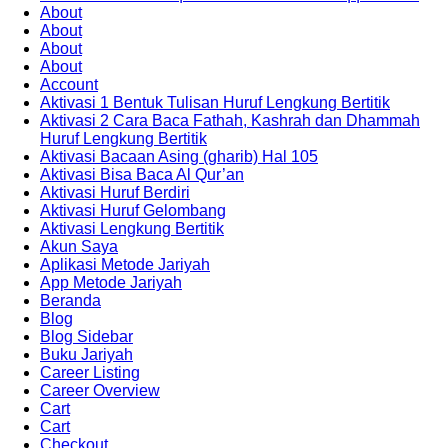
About
About
About
About
Account
Aktivasi 1 Bentuk Tulisan Huruf Lengkung Bertitik
Aktivasi 2 Cara Baca Fathah, Kashrah dan Dhammah
Huruf Lengkung Bertitik
Aktivasi Bacaan Asing (gharib) Hal 105
Aktivasi Bisa Baca Al Qur’an
Aktivasi Huruf Berdiri
Aktivasi Huruf Gelombang
Aktivasi Lengkung Bertitik
Akun Saya
Aplikasi Metode Jariyah
App Metode Jariyah
Beranda
Blog
Blog Sidebar
Buku Jariyah
Career Listing
Career Overview
Cart
Cart
Checkout