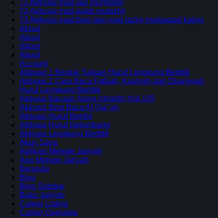
71 Aktivasi mad jaiz munfashil
72 Aktivasi mad wajib mutashil
73 Aktivasi mad farqi dan mad lazim mutsaqqal kalimi
About
About
About
About
Account
Aktivasi 1 Bentuk Tulisan Huruf Lengkung Bertitik
Aktivasi 2 Cara Baca Fathah, Kashrah dan Dhammah
Huruf Lengkung Bertitik
Aktivasi Bacaan Asing (gharib) Hal 105
Aktivasi Bisa Baca Al Qur’an
Aktivasi Huruf Berdiri
Aktivasi Huruf Gelombang
Aktivasi Lengkung Bertitik
Akun Saya
Aplikasi Metode Jariyah
App Metode Jariyah
Beranda
Blog
Blog Sidebar
Buku Jariyah
Career Listing
Career Overview