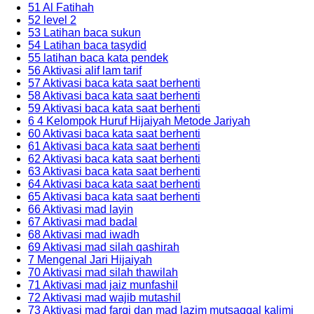
51 Al Fatihah
52 level 2
53 Latihan baca sukun
54 Latihan baca tasydid
55 latihan baca kata pendek
56 Aktivasi alif lam tarif
57 Aktivasi baca kata saat berhenti
58 Aktivasi baca kata saat berhenti
59 Aktivasi baca kata saat berhenti
6 4 Kelompok Huruf Hijaiyah Metode Jariyah
60 Aktivasi baca kata saat berhenti
61 Aktivasi baca kata saat berhenti
62 Aktivasi baca kata saat berhenti
63 Aktivasi baca kata saat berhenti
64 Aktivasi baca kata saat berhenti
65 Aktivasi baca kata saat berhenti
66 Aktivasi mad layin
67 Aktivasi mad badal
68 Aktivasi mad iwadh
69 Aktivasi mad silah qashirah
7 Mengenal Jari Hijaiyah
70 Aktivasi mad silah thawilah
71 Aktivasi mad jaiz munfashil
72 Aktivasi mad wajib mutashil
73 Aktivasi mad farqi dan mad lazim mutsaqqal kalimi