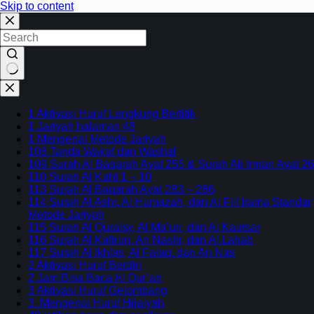
Skip to content
1 Aktivasi Huruf Lengkung Bertitik
1 Jariyah halaman 48
1 Mengenal Metode Jariyah
108 Tanda Wakaf dan Washal
109 Surah Al Baqarah Ayat 255 & Surah Ali Imran Ayat 26
110 Surah Al Kahf 1 – 10
113 Surah Al Baqarah Ayat 283 – 286
114 Surah Al Ashr, Al Humazah, dan Al Fiil Irama Standar
Metode Jariyah
115 Surah Al Quraisy, Al Ma’un, dan Al Kautsar
116 Surah Al Kafirun, An Nashr, dan Al Lahab
117 Surah Al Ikhlas, Al Falaq, dan An Nas
2 Aktivasi Huruf Berdiri
2 Jam Bisa Baca Al Qur’an
3 Aktivasi Huruf Gelombang
3. Mengenal Huruf Hijaiyah