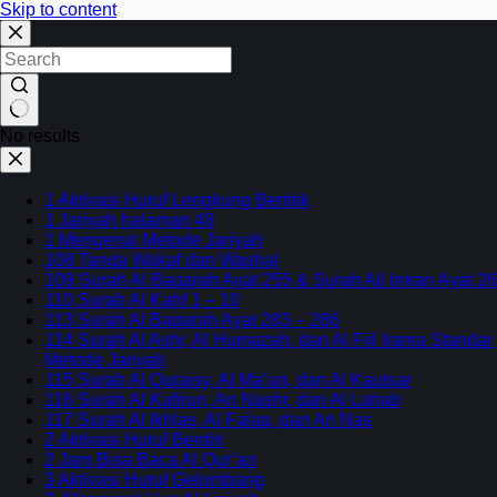
Skip to content
No results
1 Aktivasi Huruf Lengkung Bertitik
1 Jariyah halaman 48
1 Mengenal Metode Jariyah
108 Tanda Wakaf dan Washal
109 Surah Al Baqarah Ayat 255 & Surah Ali Imran Ayat 26
110 Surah Al Kahf 1 – 10
113 Surah Al Baqarah Ayat 283 – 286
114 Surah Al Ashr, Al Humazah, dan Al Fiil Irama Standar
Metode Jariyah
115 Surah Al Quraisy, Al Ma’un, dan Al Kautsar
116 Surah Al Kafirun, An Nashr, dan Al Lahab
117 Surah Al Ikhlas, Al Falaq, dan An Nas
2 Aktivasi Huruf Berdiri
2 Jam Bisa Baca Al Qur’an
3 Aktivasi Huruf Gelombang