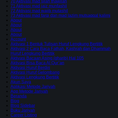
70 Aktivasi mad silah thawilah
71 Aktivasi mad jaiz munfashil
72 Aktivasi mad wajib mutashil
73 Aktivasi mad farqi dan mad lazim mutsaqqal kalimi
About
About
About
About
Account
Aktivasi 1 Bentuk Tulisan Huruf Lengkung Bertitik
Aktivasi 2 Cara Baca Fathah, Kashrah dan Dhammah
Huruf Lengkung Bertitik
Aktivasi Bacaan Asing (gharib) Hal 105
Aktivasi Bisa Baca Al Qur’an
Aktivasi Huruf Berdiri
Aktivasi Huruf Gelombang
Aktivasi Lengkung Bertitik
Akun Saya
Aplikasi Metode Jariyah
App Metode Jariyah
Beranda
Blog
Blog Sidebar
Buku Jariyah
Career Listing