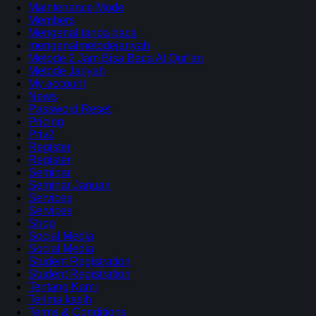
Maintenance Mode
Members
Mengenal tanda baca
mengenalmetodejariyah
Metode 2 Jam Bisa Baca Al Qur’an
Metode Jariyah
My account
News
Password Reset
Pricing
Priv2
Register
Register
Seminar
Seminar Januari
Services
Services
Shop
Social Media
Social Media
Student Registration
Student Registration
Tentang Kami
Terima kasih
Terms & Conditions