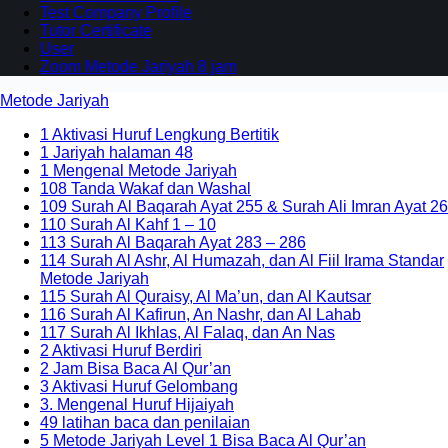
Test Company Profile
Tutor Certificate
User
Zoom Metode Jariyah 8 jam
Metode Jariyah
1 Aktivasi Huruf Lengkung Bertitik
1 Jariyah halaman 48
1 Mengenal Metode Jariyah
108 Tanda Wakaf dan Washal
109 Surah Al Baqarah Ayat 255 & Surah Ali Imran Ayat 26
110 Surah Al Kahf 1 – 10
113 Surah Al Baqarah Ayat 283 – 286
114 Surah Al Ashr, Al Humazah, dan Al Fiil Irama Standar
Metode Jariyah
115 Surah Al Quraisy, Al Ma’un, dan Al Kautsar
116 Surah Al Kafirun, An Nashr, dan Al Lahab
117 Surah Al Ikhlas, Al Falaq, dan An Nas
2 Aktivasi Huruf Berdiri
2 Jam Bisa Baca Al Qur’an
3 Aktivasi Huruf Gelombang
3. Mengenal Huruf Hijaiyah
49 latihan baca dan penilaian
5 Metode Jariyah Level 1 Bisa Baca Al Qur’an