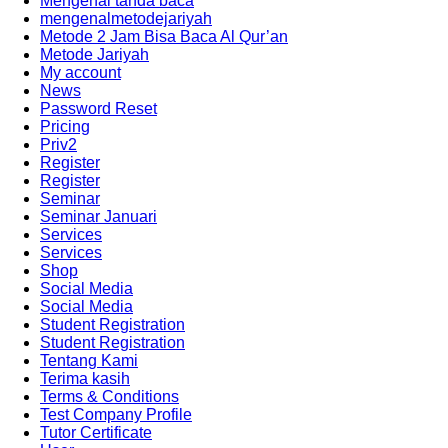
Mengenal tanda baca
mengenalmetodejariyah
Metode 2 Jam Bisa Baca Al Qur’an
Metode Jariyah
My account
News
Password Reset
Pricing
Priv2
Register
Register
Seminar
Seminar Januari
Services
Services
Shop
Social Media
Social Media
Student Registration
Student Registration
Tentang Kami
Terima kasih
Terms & Conditions
Test Company Profile
Tutor Certificate