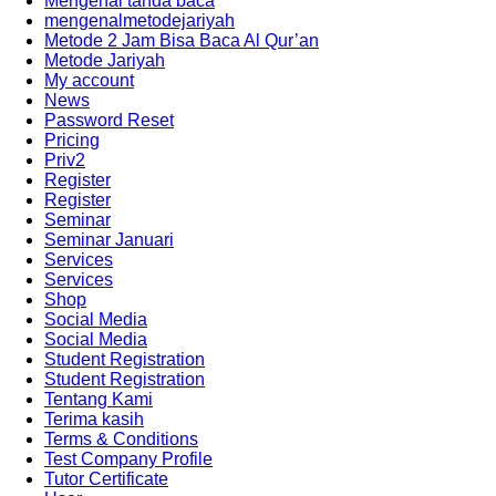
Mengenal tanda baca
mengenalmetodejariyah
Metode 2 Jam Bisa Baca Al Qur’an
Metode Jariyah
My account
News
Password Reset
Pricing
Priv2
Register
Register
Seminar
Seminar Januari
Services
Services
Shop
Social Media
Social Media
Student Registration
Student Registration
Tentang Kami
Terima kasih
Terms & Conditions
Test Company Profile
Tutor Certificate