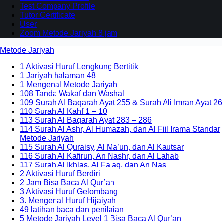
Test Company Profile
Tutor Certificate
User
Zoom Metode Jariyah 8 jam
Metode Jariyah
1 Aktivasi Huruf Lengkung Bertitik
1 Jariyah halaman 48
1 Mengenal Metode Jariyah
108 Tanda Wakaf dan Washal
109 Surah Al Baqarah Ayat 255 & Surah Ali Imran Ayat 26
110 Surah Al Kahf 1 – 10
113 Surah Al Baqarah Ayat 283 – 286
114 Surah Al Ashr, Al Humazah, dan Al Fiil Irama Standar
Metode Jariyah
115 Surah Al Quraisy, Al Ma’un, dan Al Kautsar
116 Surah Al Kafirun, An Nashr, dan Al Lahab
117 Surah Al Ikhlas, Al Falaq, dan An Nas
2 Aktivasi Huruf Berdiri
2 Jam Bisa Baca Al Qur’an
3 Aktivasi Huruf Gelombang
3. Mengenal Huruf Hijaiyah
49 latihan baca dan penilaian
5 Metode Jariyah Level 1 Bisa Baca Al Qur’an