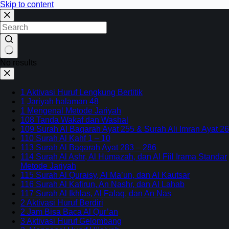
Skip to content
No results
1 Aktivasi Huruf Lengkung Bertitik
1 Jariyah halaman 48
1 Mengenal Metode Jariyah
108 Tanda Wakaf dan Washal
109 Surah Al Baqarah Ayat 255 & Surah Ali Imran Ayat 26
110 Surah Al Kahf 1 – 10
113 Surah Al Baqarah Ayat 283 – 286
114 Surah Al Ashr, Al Humazah, dan Al Fiil Irama Standar
Metode Jariyah
115 Surah Al Quraisy, Al Ma’un, dan Al Kautsar
116 Surah Al Kafirun, An Nashr, dan Al Lahab
117 Surah Al Ikhlas, Al Falaq, dan An Nas
2 Aktivasi Huruf Berdiri
2 Jam Bisa Baca Al Qur’an
3 Aktivasi Huruf Gelombang