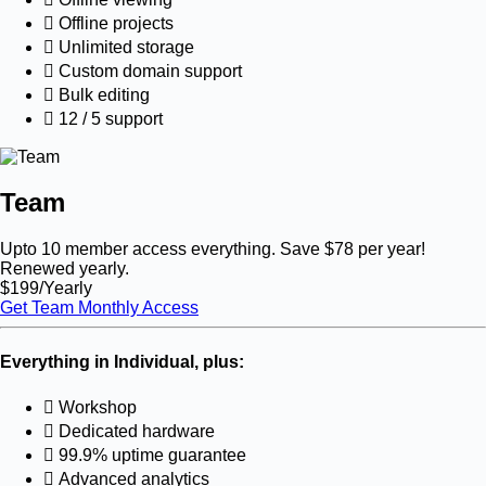
Offline
projects
Unlimited
storage
Custom domain support
Bulk editing
12 / 5 support
Team
Upto 10 member access everything.
Save $78
per year!
Renewed yearly.
$
199
/Yearly
Get Team Monthly Access
Everything in Individual, plus:
Workshop
Dedicated
hardware
99.9% uptime
guarantee
Advanced analytics