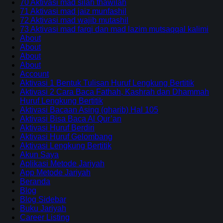
70 Aktivasi mad silah thawilah
71 Aktivasi mad jaiz munfashil
72 Aktivasi mad wajib mutashil
73 Aktivasi mad farqi dan mad lazim mutsaqqal kalimi
About
About
About
About
Account
Aktivasi 1 Bentuk Tulisan Huruf Lengkung Bertitik
Aktivasi 2 Cara Baca Fathah, Kashrah dan Dhammah
Huruf Lengkung Bertitik
Aktivasi Bacaan Asing (gharib) Hal 105
Aktivasi Bisa Baca Al Qur’an
Aktivasi Huruf Berdiri
Aktivasi Huruf Gelombang
Aktivasi Lengkung Bertitik
Akun Saya
Aplikasi Metode Jariyah
App Metode Jariyah
Beranda
Blog
Blog Sidebar
Buku Jariyah
Career Listing