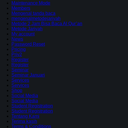
Maintenance Mode
Members
Mengenal tanda baca
mengenalmetodejariyah
Metode 2 Jam Bisa Baca Al Qur’an
Metode Jariyah
My account
News
Password Reset
Pricing
Priv2
Register
Register
Seminar
Seminar Januari
Services
Services
Shop
Social Media
Social Media
Student Registration
Student Registration
Tentang Kami
Terima kasih
Terms & Conditions