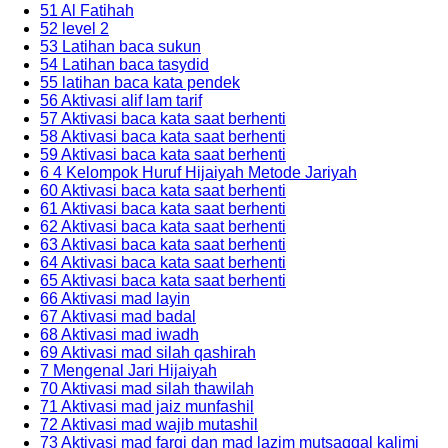
51 Al Fatihah
52 level 2
53 Latihan baca sukun
54 Latihan baca tasydid
55 latihan baca kata pendek
56 Aktivasi alif lam tarif
57 Aktivasi baca kata saat berhenti
58 Aktivasi baca kata saat berhenti
59 Aktivasi baca kata saat berhenti
6 4 Kelompok Huruf Hijaiyah Metode Jariyah
60 Aktivasi baca kata saat berhenti
61 Aktivasi baca kata saat berhenti
62 Aktivasi baca kata saat berhenti
63 Aktivasi baca kata saat berhenti
64 Aktivasi baca kata saat berhenti
65 Aktivasi baca kata saat berhenti
66 Aktivasi mad layin
67 Aktivasi mad badal
68 Aktivasi mad iwadh
69 Aktivasi mad silah qashirah
7 Mengenal Jari Hijaiyah
70 Aktivasi mad silah thawilah
71 Aktivasi mad jaiz munfashil
72 Aktivasi mad wajib mutashil
73 Aktivasi mad farqi dan mad lazim mutsaqqal kalimi