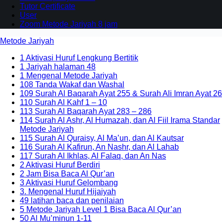
Tutor Certificate
User
Zoom Metode Jariyah 8 jam
Metode Jariyah
1 Aktivasi Huruf Lengkung Bertitik
1 Jariyah halaman 48
1 Mengenal Metode Jariyah
108 Tanda Wakaf dan Washal
109 Surah Al Baqarah Ayat 255 & Surah Ali Imran Ayat 26
110 Surah Al Kahf 1 – 10
113 Surah Al Baqarah Ayat 283 – 286
114 Surah Al Ashr, Al Humazah, dan Al Fiil Irama Standar
Metode Jariyah
115 Surah Al Quraisy, Al Ma’un, dan Al Kautsar
116 Surah Al Kafirun, An Nashr, dan Al Lahab
117 Surah Al Ikhlas, Al Falaq, dan An Nas
2 Aktivasi Huruf Berdiri
2 Jam Bisa Baca Al Qur’an
3 Aktivasi Huruf Gelombang
3. Mengenal Huruf Hijaiyah
49 latihan baca dan penilaian
5 Metode Jariyah Level 1 Bisa Baca Al Qur’an
50 Al Mu’minun 1-11