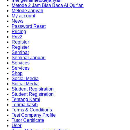
mengenalmetodejariyah
Metode 2 Jam Bisa Baca Al Qur’an
Metode Jariyah
My account
News
Password Reset
Pricing
Priv2
Register
Register
Seminar
Seminar Januari
Services
Services
Shop
Social Media
Social Media
Student Registration
Student Registration
Tentang Kami
Terima kasih
Terms & Conditions
Test Company Profile
Tutor Certificate
User