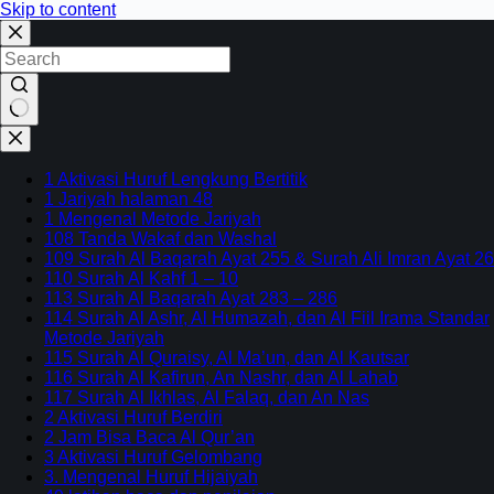
Skip to content
No
results
1 Aktivasi Huruf Lengkung Bertitik
1 Jariyah halaman 48
1 Mengenal Metode Jariyah
108 Tanda Wakaf dan Washal
109 Surah Al Baqarah Ayat 255 & Surah Ali Imran Ayat 26
110 Surah Al Kahf 1 – 10
113 Surah Al Baqarah Ayat 283 – 286
114 Surah Al Ashr, Al Humazah, dan Al Fiil Irama Standar
Metode Jariyah
115 Surah Al Quraisy, Al Ma’un, dan Al Kautsar
116 Surah Al Kafirun, An Nashr, dan Al Lahab
117 Surah Al Ikhlas, Al Falaq, dan An Nas
2 Aktivasi Huruf Berdiri
2 Jam Bisa Baca Al Qur’an
3 Aktivasi Huruf Gelombang
3. Mengenal Huruf Hijaiyah