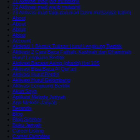
71 Aktivasi mad jaiz munfashil
72 Aktivasi mad wajib mutashil
73 Aktivasi mad farqi dan mad lazim mutsaqqal kalimi
About
About
About
About
Account
Aktivasi 1 Bentuk Tulisan Huruf Lengkung Bertitik
Aktivasi 2 Cara Baca Fathah, Kashrah dan Dhammah
Huruf Lengkung Bertitik
Aktivasi Bacaan Asing (gharib) Hal 105
Aktivasi Bisa Baca Al Qur’an
Aktivasi Huruf Berdiri
Aktivasi Huruf Gelombang
Aktivasi Lengkung Bertitik
Akun Saya
Aplikasi Metode Jariyah
App Metode Jariyah
Beranda
Blog
Blog Sidebar
Buku Jariyah
Career Listing
Career Overview