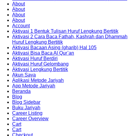
About
About
About
About
Account
Aktivasi 1 Bentuk Tulisan Huruf Lengkung Bertitik
Aktivasi 2 Cara Baca Fathah, Kashrah dan Dhammah
Huruf Lengkung Bertitik
Aktivasi Bacaan Asing (gharib) Hal 105
Aktivasi Bisa Baca Al Qur’an
Aktivasi Huruf Berdiri
Aktivasi Huruf Gelombang
Aktivasi Lengkung Bertitik
Akun Saya
Aplikasi Metode Jariyah
App Metode Jariyah
Beranda
Blog
Blog Sidebar
Buku Jariyah
Career Listing
Career Overview
Cart
Cart
Checkout