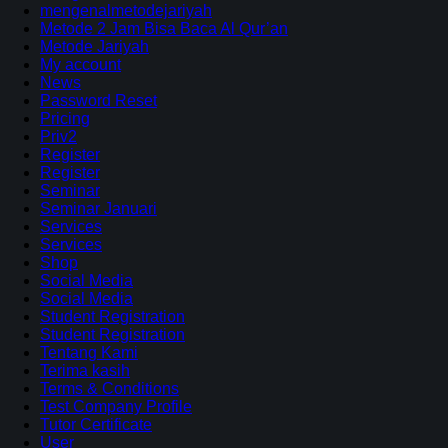
mengenalmetodejariyah
Metode 2 Jam Bisa Baca Al Qur’an
Metode Jariyah
My account
News
Password Reset
Pricing
Priv2
Register
Register
Seminar
Seminar Januari
Services
Services
Shop
Social Media
Social Media
Student Registration
Student Registration
Tentang Kami
Terima kasih
Terms & Conditions
Test Company Profile
Tutor Certificate
User