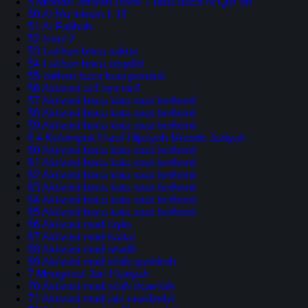
5 Metode Jariyah Level 1 Bisa Baca Al Qur’an
50 Al Mu’minun 1-11
51 Al Fatihah
52 level 2
53 Latihan baca sukun
54 Latihan baca tasydid
55 latihan baca kata pendek
56 Aktivasi alif lam tarif
57 Aktivasi baca kata saat berhenti
58 Aktivasi baca kata saat berhenti
59 Aktivasi baca kata saat berhenti
6 4 Kelompok Huruf Hijaiyah Metode Jariyah
60 Aktivasi baca kata saat berhenti
61 Aktivasi baca kata saat berhenti
62 Aktivasi baca kata saat berhenti
63 Aktivasi baca kata saat berhenti
64 Aktivasi baca kata saat berhenti
65 Aktivasi baca kata saat berhenti
66 Aktivasi mad layin
67 Aktivasi mad badal
68 Aktivasi mad iwadh
69 Aktivasi mad silah qashirah
7 Mengenal Jari Hijaiyah
70 Aktivasi mad silah thawilah
71 Aktivasi mad jaiz munfashil