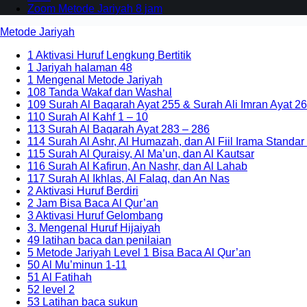
Zoom Metode Jariyah 8 jam
Metode Jariyah
1 Aktivasi Huruf Lengkung Bertitik
1 Jariyah halaman 48
1 Mengenal Metode Jariyah
108 Tanda Wakaf dan Washal
109 Surah Al Baqarah Ayat 255 & Surah Ali Imran Ayat 26
110 Surah Al Kahf 1 – 10
113 Surah Al Baqarah Ayat 283 – 286
114 Surah Al Ashr, Al Humazah, dan Al Fiil Irama Standar
115 Surah Al Quraisy, Al Ma’un, dan Al Kautsar
116 Surah Al Kafirun, An Nashr, dan Al Lahab
117 Surah Al Ikhlas, Al Falaq, dan An Nas
2 Aktivasi Huruf Berdiri
2 Jam Bisa Baca Al Qur’an
3 Aktivasi Huruf Gelombang
3. Mengenal Huruf Hijaiyah
49 latihan baca dan penilaian
5 Metode Jariyah Level 1 Bisa Baca Al Qur’an
50 Al Mu’minun 1-11
51 Al Fatihah
52 level 2
53 Latihan baca sukun