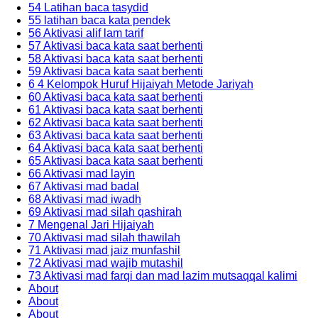
54 Latihan baca tasydid
55 latihan baca kata pendek
56 Aktivasi alif lam tarif
57 Aktivasi baca kata saat berhenti
58 Aktivasi baca kata saat berhenti
59 Aktivasi baca kata saat berhenti
6 4 Kelompok Huruf Hijaiyah Metode Jariyah
60 Aktivasi baca kata saat berhenti
61 Aktivasi baca kata saat berhenti
62 Aktivasi baca kata saat berhenti
63 Aktivasi baca kata saat berhenti
64 Aktivasi baca kata saat berhenti
65 Aktivasi baca kata saat berhenti
66 Aktivasi mad layin
67 Aktivasi mad badal
68 Aktivasi mad iwadh
69 Aktivasi mad silah qashirah
7 Mengenal Jari Hijaiyah
70 Aktivasi mad silah thawilah
71 Aktivasi mad jaiz munfashil
72 Aktivasi mad wajib mutashil
73 Aktivasi mad farqi dan mad lazim mutsaqqal kalimi
About
About
About