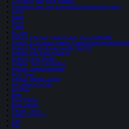
72 Aktivasi mad wajib mutashil
73 Aktivasi mad farqi dan mad lazim mutsaqqal kalimi
About
About
About
About
Account
Aktivasi 1 Bentuk Tulisan Huruf Lengkung Bertitik
Aktivasi 2 Cara Baca Fathah, Kashrah dan Dhammah Huru
Aktivasi Bacaan Asing (gharib) Hal 105
Aktivasi Bisa Baca Al Qur’an
Aktivasi Huruf Berdiri
Aktivasi Huruf Gelombang
Aktivasi Lengkung Bertitik
Akun Saya
Aplikasi Metode Jariyah
App Metode Jariyah
Beranda
Blog
Blog Sidebar
Buku Jariyah
Career Listing
Career Overview
Cart
Cart