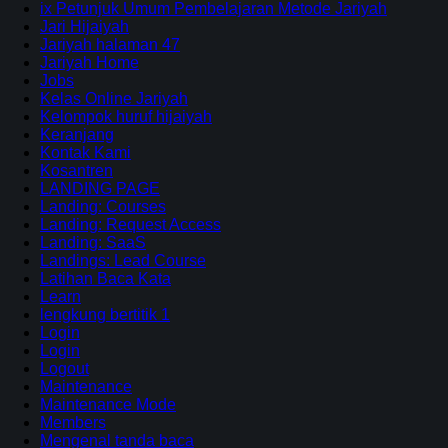
ix Petunjuk Umum Pembelajaran Metode Jariyah
Jari Hijaiyah
Jariyah halaman 47
Jariyah Home
Jobs
Kelas Online Jariyah
Kelompok huruf hijaiyah
Keranjang
Kontak Kami
Kosantren
LANDING PAGE
Landing: Courses
Landing: Request Access
Landing: SaaS
Landings: Lead Course
Latihan Baca Kata
Learn
lengkung bertitik 1
Login
Login
Logout
Maintenance
Maintenance Mode
Members
Mengenal tanda baca