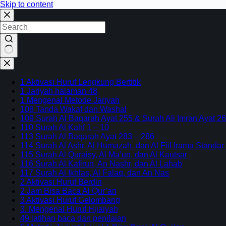
Skip to content
No
results
1 Aktivasi Huruf Lengkung Bertitik
1 Jariyah halaman 48
1 Mengenal Metode Jariyah
108 Tanda Wakaf dan Washal
109 Surah Al Baqarah Ayat 255 & Surah Ali Imran Ayat 26
110 Surah Al Kahf 1 – 10
113 Surah Al Baqarah Ayat 283 – 286
114 Surah Al Ashr, Al Humazah, dan Al Fiil Irama Standar
115 Surah Al Quraisy, Al Ma’un, dan Al Kautsar
116 Surah Al Kafirun, An Nashr, dan Al Lahab
117 Surah Al Ikhlas, Al Falaq, dan An Nas
2 Aktivasi Huruf Berdiri
2 Jam Bisa Baca Al Qur’an
3 Aktivasi Huruf Gelombang
3. Mengenal Huruf Hijaiyah
49 latihan baca dan penilaian