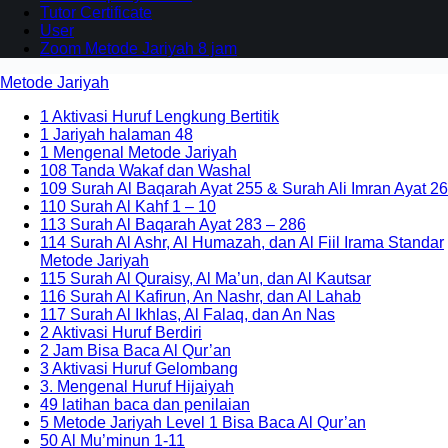
Tutor Certificate
User
Zoom Metode Jariyah 8 jam
Metode Jariyah
1 Aktivasi Huruf Lengkung Bertitik
1 Jariyah halaman 48
1 Mengenal Metode Jariyah
108 Tanda Wakaf dan Washal
109 Surah Al Baqarah Ayat 255 & Surah Ali Imran Ayat 26
110 Surah Al Kahf 1 – 10
113 Surah Al Baqarah Ayat 283 – 286
114 Surah Al Ashr, Al Humazah, dan Al Fiil Irama Standar
Metode Jariyah
115 Surah Al Quraisy, Al Ma’un, dan Al Kautsar
116 Surah Al Kafirun, An Nashr, dan Al Lahab
117 Surah Al Ikhlas, Al Falaq, dan An Nas
2 Aktivasi Huruf Berdiri
2 Jam Bisa Baca Al Qur’an
3 Aktivasi Huruf Gelombang
3. Mengenal Huruf Hijaiyah
49 latihan baca dan penilaian
5 Metode Jariyah Level 1 Bisa Baca Al Qur’an
50 Al Mu’minun 1-11