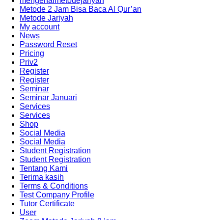
mengenalmetodejariyah
Metode 2 Jam Bisa Baca Al Qur’an
Metode Jariyah
My account
News
Password Reset
Pricing
Priv2
Register
Register
Seminar
Seminar Januari
Services
Services
Shop
Social Media
Social Media
Student Registration
Student Registration
Tentang Kami
Terima kasih
Terms & Conditions
Test Company Profile
Tutor Certificate
User