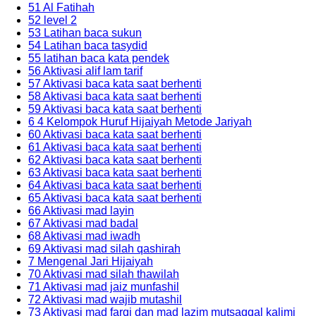
51 Al Fatihah
52 level 2
53 Latihan baca sukun
54 Latihan baca tasydid
55 latihan baca kata pendek
56 Aktivasi alif lam tarif
57 Aktivasi baca kata saat berhenti
58 Aktivasi baca kata saat berhenti
59 Aktivasi baca kata saat berhenti
6 4 Kelompok Huruf Hijaiyah Metode Jariyah
60 Aktivasi baca kata saat berhenti
61 Aktivasi baca kata saat berhenti
62 Aktivasi baca kata saat berhenti
63 Aktivasi baca kata saat berhenti
64 Aktivasi baca kata saat berhenti
65 Aktivasi baca kata saat berhenti
66 Aktivasi mad layin
67 Aktivasi mad badal
68 Aktivasi mad iwadh
69 Aktivasi mad silah qashirah
7 Mengenal Jari Hijaiyah
70 Aktivasi mad silah thawilah
71 Aktivasi mad jaiz munfashil
72 Aktivasi mad wajib mutashil
73 Aktivasi mad farqi dan mad lazim mutsaqqal kalimi