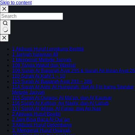
Skip to content
No
results
1 Aktivasi Huruf Lengkung Bertitik
1 Jariyah halaman 48
1 Mengenal Metode Jariyah
108 Tanda Wakaf dan Washal
109 Surah Al Baqarah Ayat 255 & Surah Ali Imran Ayat 26
110 Surah Al Kahf 1 – 10
113 Surah Al Baqarah Ayat 283 – 286
114 Surah Al Ashr, Al Humazah, dan Al Fiil Irama Standar
Metode Jariyah
115 Surah Al Quraisy, Al Ma’un, dan Al Kautsar
116 Surah Al Kafirun, An Nashr, dan Al Lahab
117 Surah Al Ikhlas, Al Falaq, dan An Nas
2 Aktivasi Huruf Berdiri
2 Jam Bisa Baca Al Qur’an
3 Aktivasi Huruf Gelombang
3. Mengenal Huruf Hijaiyah