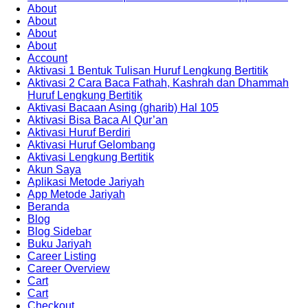
About
About
About
About
Account
Aktivasi 1 Bentuk Tulisan Huruf Lengkung Bertitik
Aktivasi 2 Cara Baca Fathah, Kashrah dan Dhammah
Huruf Lengkung Bertitik
Aktivasi Bacaan Asing (gharib) Hal 105
Aktivasi Bisa Baca Al Qur’an
Aktivasi Huruf Berdiri
Aktivasi Huruf Gelombang
Aktivasi Lengkung Bertitik
Akun Saya
Aplikasi Metode Jariyah
App Metode Jariyah
Beranda
Blog
Blog Sidebar
Buku Jariyah
Career Listing
Career Overview
Cart
Cart
Checkout