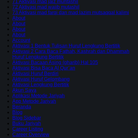
71 Aktivasi mad jaiz munfashil
72 Aktivasi mad wajib mutashil
73 Aktivasi mad farqi dan mad lazim mutsaqqal kalimi
About
About
About
About
Account
Aktivasi 1 Bentuk Tulisan Huruf Lengkung Bertitik
Aktivasi 2 Cara Baca Fathah, Kashrah dan Dhammah
Huruf Lengkung Bertitik
Aktivasi Bacaan Asing (gharib) Hal 105
Aktivasi Bisa Baca Al Qur’an
Aktivasi Huruf Berdiri
Aktivasi Huruf Gelombang
Aktivasi Lengkung Bertitik
Akun Saya
Aplikasi Metode Jariyah
App Metode Jariyah
Beranda
Blog
Blog Sidebar
Buku Jariyah
Career Listing
Career Overview