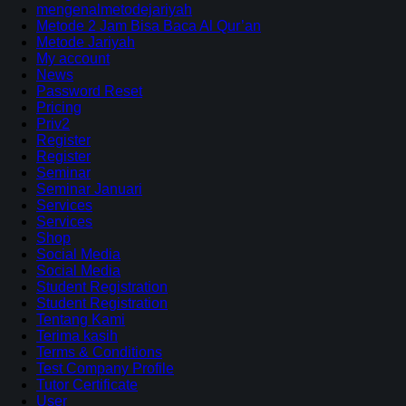
mengenalmetodejariyah
Metode 2 Jam Bisa Baca Al Qur’an
Metode Jariyah
My account
News
Password Reset
Pricing
Priv2
Register
Register
Seminar
Seminar Januari
Services
Services
Shop
Social Media
Social Media
Student Registration
Student Registration
Tentang Kami
Terima kasih
Terms & Conditions
Test Company Profile
Tutor Certificate
User