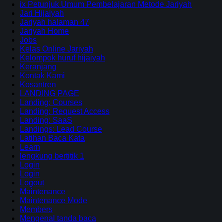
ix Petunjuk Umum Pembelajaran Metode Jariyah
Jari Hijaiyah
Jariyah halaman 47
Jariyah Home
Jobs
Kelas Online Jariyah
Kelompok huruf hijaiyah
Keranjang
Kontak Kami
Kosantren
LANDING PAGE
Landing: Courses
Landing: Request Access
Landing: SaaS
Landings: Lead Course
Latihan Baca Kata
Learn
lengkung bertitik 1
Login
Login
Logout
Maintenance
Maintenance Mode
Members
Mengenal tanda baca