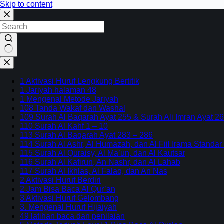
Skip to content
No
results
1 Aktivasi Huruf Lengkung Bertitik
1 Jariyah halaman 48
1 Mengenal Metode Jariyah
108 Tanda Wakaf dan Washal
109 Surah Al Baqarah Ayat 255 & Surah Ali Imran Ayat 26
110 Surah Al Kahf 1 – 10
113 Surah Al Baqarah Ayat 283 – 286
114 Surah Al Ashr, Al Humazah, dan Al Fiil Irama Standar
115 Surah Al Quraisy, Al Ma’un, dan Al Kautsar
116 Surah Al Kafirun, An Nashr, dan Al Lahab
117 Surah Al Ikhlas, Al Falaq, dan An Nas
2 Aktivasi Huruf Berdiri
2 Jam Bisa Baca Al Qur’an
3 Aktivasi Huruf Gelombang
3. Mengenal Huruf Hijaiyah
49 latihan baca dan penilaian