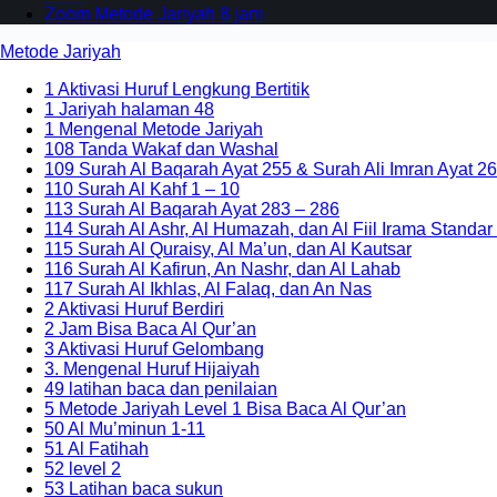
Zoom Metode Jariyah 8 jam
Metode Jariyah
1 Aktivasi Huruf Lengkung Bertitik
1 Jariyah halaman 48
1 Mengenal Metode Jariyah
108 Tanda Wakaf dan Washal
109 Surah Al Baqarah Ayat 255 & Surah Ali Imran Ayat 26
110 Surah Al Kahf 1 – 10
113 Surah Al Baqarah Ayat 283 – 286
114 Surah Al Ashr, Al Humazah, dan Al Fiil Irama Standar
115 Surah Al Quraisy, Al Ma’un, dan Al Kautsar
116 Surah Al Kafirun, An Nashr, dan Al Lahab
117 Surah Al Ikhlas, Al Falaq, dan An Nas
2 Aktivasi Huruf Berdiri
2 Jam Bisa Baca Al Qur’an
3 Aktivasi Huruf Gelombang
3. Mengenal Huruf Hijaiyah
49 latihan baca dan penilaian
5 Metode Jariyah Level 1 Bisa Baca Al Qur’an
50 Al Mu’minun 1-11
51 Al Fatihah
52 level 2
53 Latihan baca sukun