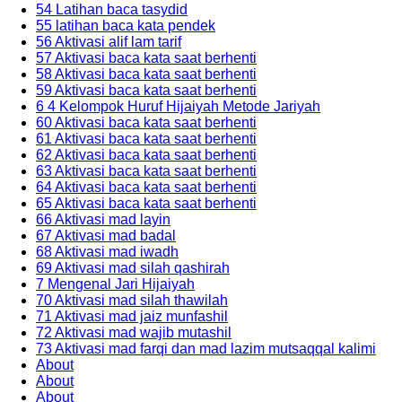
54 Latihan baca tasydid
55 latihan baca kata pendek
56 Aktivasi alif lam tarif
57 Aktivasi baca kata saat berhenti
58 Aktivasi baca kata saat berhenti
59 Aktivasi baca kata saat berhenti
6 4 Kelompok Huruf Hijaiyah Metode Jariyah
60 Aktivasi baca kata saat berhenti
61 Aktivasi baca kata saat berhenti
62 Aktivasi baca kata saat berhenti
63 Aktivasi baca kata saat berhenti
64 Aktivasi baca kata saat berhenti
65 Aktivasi baca kata saat berhenti
66 Aktivasi mad layin
67 Aktivasi mad badal
68 Aktivasi mad iwadh
69 Aktivasi mad silah qashirah
7 Mengenal Jari Hijaiyah
70 Aktivasi mad silah thawilah
71 Aktivasi mad jaiz munfashil
72 Aktivasi mad wajib mutashil
73 Aktivasi mad farqi dan mad lazim mutsaqqal kalimi
About
About
About