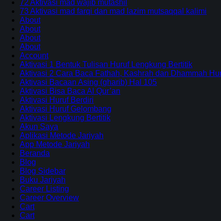
72 Aktivasi mad wajib mutashil
73 Aktivasi mad farqi dan mad lazim mutsaqqal kalimi
About
About
About
About
Account
Aktivasi 1 Bentuk Tulisan Huruf Lengkung Bertitik
Aktivasi 2 Cara Baca Fathah, Kashrah dan Dhammah Huru
Aktivasi Bacaan Asing (gharib) Hal 105
Aktivasi Bisa Baca Al Qur’an
Aktivasi Huruf Berdiri
Aktivasi Huruf Gelombang
Aktivasi Lengkung Bertitik
Akun Saya
Aplikasi Metode Jariyah
App Metode Jariyah
Beranda
Blog
Blog Sidebar
Buku Jariyah
Career Listing
Career Overview
Cart
Cart