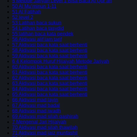
5 Metode Jariyah Level 1 Bisa Baca Al Qur’an
50 Al Mu’minun 1-11
51 Al Fatihah
52 level 2
53 Latihan baca sukun
54 Latihan baca tasydid
55 latihan baca kata pendek
56 Aktivasi alif lam tarif
57 Aktivasi baca kata saat berhenti
58 Aktivasi baca kata saat berhenti
59 Aktivasi baca kata saat berhenti
6 4 Kelompok Huruf Hijaiyah Metode Jariyah
60 Aktivasi baca kata saat berhenti
61 Aktivasi baca kata saat berhenti
62 Aktivasi baca kata saat berhenti
63 Aktivasi baca kata saat berhenti
64 Aktivasi baca kata saat berhenti
65 Aktivasi baca kata saat berhenti
66 Aktivasi mad layin
67 Aktivasi mad badal
68 Aktivasi mad iwadh
69 Aktivasi mad silah qashirah
7 Mengenal Jari Hijaiyah
70 Aktivasi mad silah thawilah
71 Aktivasi mad jaiz munfashil