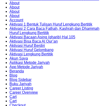
About
About
About
About
Account
Aktivasi 1 Bentuk Tulisan Huruf Lengkung Bertitik
Aktivasi 2 Cara Baca Fathah, Kashrah dan Dhammah
Huruf Lengkung Bertitik
Aktivasi Bacaan Asing (gharib) Hal 105
Aktivasi Bisa Baca Al Qur’an
Aktivasi Huruf Berdiri
Aktivasi Huruf Gelombang
Aktivasi Lengkung Bertitik
Akun Saya
Aplikasi Metode Jariyah
App Metode Jariyah
Beranda
Blog
Blog Sidebar
Buku Jariyah
Career Listing
Career Overview
Cart
Cart
Checkout