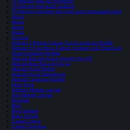
71 Aktivasi mad jaiz munfashil
72 Aktivasi mad wajib mutashil
73 Aktivasi mad farqi dan mad lazim mutsaqqal kalimi
About
About
About
About
Account
Aktivasi 1 Bentuk Tulisan Huruf Lengkung Bertitik
Aktivasi 2 Cara Baca Fathah, Kashrah dan Dhammah
Huruf Lengkung Bertitik
Aktivasi Bacaan Asing (gharib) Hal 105
Aktivasi Bisa Baca Al Qur’an
Aktivasi Huruf Berdiri
Aktivasi Huruf Gelombang
Aktivasi Lengkung Bertitik
Akun Saya
Aplikasi Metode Jariyah
App Metode Jariyah
Beranda
Blog
Blog Sidebar
Buku Jariyah
Career Listing
Career Overview