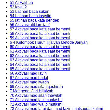
51 Al Fatihah
52 level 2
53 Latihan baca sukun
54 Latihan baca tasydid
55 latihan baca kata pendek
56 Aktivasi alif lam tarif
57 Aktivasi baca kata saat berhenti
58 Aktivasi baca kata saat berhenti
59 Aktivasi baca kata saat berhenti
6 4 Kelompok Huruf Hijaiyah Metode Jariyah
60 Aktivasi baca kata saat berhenti
61 Aktivasi baca kata saat berhenti
62 Aktivasi baca kata saat berhenti
63 Aktivasi baca kata saat berhenti
64 Aktivasi baca kata saat berhenti
65 Aktivasi baca kata saat berhenti
66 Aktivasi mad layin
67 Aktivasi mad badal
68 Aktivasi mad iwadh
69 Aktivasi mad silah qashirah
7 Mengenal Jari Hijaiyah
70 Aktivasi mad silah thawilah
71 Aktivasi mad jaiz munfashil
72 Aktivasi mad wajib mutashil
73 Aktivasi mad farqi dan mad lazim mutsaqqal kalimi