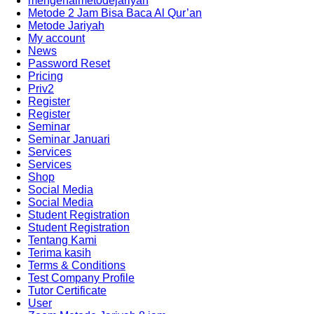
mengenalmetodejariyah
Metode 2 Jam Bisa Baca Al Qur’an
Metode Jariyah
My account
News
Password Reset
Pricing
Priv2
Register
Register
Seminar
Seminar Januari
Services
Services
Shop
Social Media
Social Media
Student Registration
Student Registration
Tentang Kami
Terima kasih
Terms & Conditions
Test Company Profile
Tutor Certificate
User