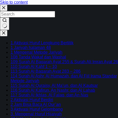
Skip to content
No
results
1 Aktivasi Huruf Lengkung Bertitik
1 Jariyah halaman 48
1 Mengenal Metode Jariyah
108 Tanda Wakaf dan Washal
109 Surah Al Baqarah Ayat 255 & Surah Ali Imran Ayat 26
110 Surah Al Kahf 1 – 10
113 Surah Al Baqarah Ayat 283 – 286
114 Surah Al Ashr, Al Humazah, dan Al Fiil Irama Standar
Metode Jariyah
115 Surah Al Quraisy, Al Ma’un, dan Al Kautsar
116 Surah Al Kafirun, An Nashr, dan Al Lahab
117 Surah Al Ikhlas, Al Falaq, dan An Nas
2 Aktivasi Huruf Berdiri
2 Jam Bisa Baca Al Qur’an
3 Aktivasi Huruf Gelombang
3. Mengenal Huruf Hijaiyah