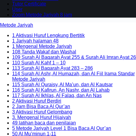
Tutor Certificate
User
Zoom Metode Jariyah 8 jam
Metode Jariyah
1 Aktivasi Huruf Lengkung Bertitik
1 Jariyah halaman 48
1 Mengenal Metode Jariyah
108 Tanda Wakaf dan Washal
109 Surah Al Baqarah Ayat 255 & Surah Ali Imran Ayat 26
110 Surah Al Kahf 1 – 10
113 Surah Al Baqarah Ayat 283 – 286
114 Surah Al Ashr, Al Humazah, dan Al Fiil Irama Standar
Metode Jariyah
115 Surah Al Quraisy, Al Ma’un, dan Al Kautsar
116 Surah Al Kafirun, An Nashr, dan Al Lahab
117 Surah Al Ikhlas, Al Falaq, dan An Nas
2 Aktivasi Huruf Berdiri
2 Jam Bisa Baca Al Qur’an
3 Aktivasi Huruf Gelombang
3. Mengenal Huruf Hijaiyah
49 latihan baca dan penilaian
5 Metode Jariyah Level 1 Bisa Baca Al Qur’an
50 Al Mu’minun 1-11