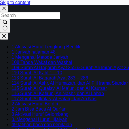
Skip to content
No
results
1 Aktivasi Huruf Lengkung Bertitik
1 Jariyah halaman 48
1 Mengenal Metode Jariyah
108 Tanda Wakaf dan Washal
109 Surah Al Baqarah Ayat 255 & Surah Ali Imran Ayat 26
110 Surah Al Kahf 1 – 10
113 Surah Al Baqarah Ayat 283 – 286
114 Surah Al Ashr, Al Humazah, dan Al Fiil Irama Standar
115 Surah Al Quraisy, Al Ma’un, dan Al Kautsar
116 Surah Al Kafirun, An Nashr, dan Al Lahab
117 Surah Al Ikhlas, Al Falaq, dan An Nas
2 Aktivasi Huruf Berdiri
2 Jam Bisa Baca Al Qur’an
3 Aktivasi Huruf Gelombang
3. Mengenal Huruf Hijaiyah
49 latihan baca dan penilaian