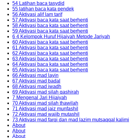
54 Latihan baca tasydid
55 latihan baca kata pendek
56 Aktivasi alif lam tarif
57 Aktivasi baca kata saat berhenti
58 Aktivasi baca kata saat berhenti
59 Aktivasi baca kata saat berhenti
6 4 Kelompok Huruf Hijaiyah Metode Jariyah
60 Aktivasi baca kata saat berhenti
61 Aktivasi baca kata saat berhenti
62 Aktivasi baca kata saat berhenti
63 Aktivasi baca kata saat berhenti
64 Aktivasi baca kata saat berhenti
65 Aktivasi baca kata saat berhenti
66 Aktivasi mad layin
67 Aktivasi mad badal
68 Aktivasi mad iwadh
69 Aktivasi mad silah qashirah
7 Mengenal Jari Hijaiyah
70 Aktivasi mad silah thawilah
71 Aktivasi mad jaiz munfashil
72 Aktivasi mad wajib mutashil
73 Aktivasi mad farqi dan mad lazim mutsaqqal kalimi
About
About
About