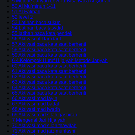
5 Metode Jariyah Level 1 Bisa Baca Al Qur’an
50 Al Mu’minun 1-11
51 Al Fatihah
52 level 2
53 Latihan baca sukun
54 Latihan baca tasydid
55 latihan baca kata pendek
56 Aktivasi alif lam tarif
57 Aktivasi baca kata saat berhenti
58 Aktivasi baca kata saat berhenti
59 Aktivasi baca kata saat berhenti
6 4 Kelompok Huruf Hijaiyah Metode Jariyah
60 Aktivasi baca kata saat berhenti
61 Aktivasi baca kata saat berhenti
62 Aktivasi baca kata saat berhenti
63 Aktivasi baca kata saat berhenti
64 Aktivasi baca kata saat berhenti
65 Aktivasi baca kata saat berhenti
66 Aktivasi mad layin
67 Aktivasi mad badal
68 Aktivasi mad iwadh
69 Aktivasi mad silah qashirah
7 Mengenal Jari Hijaiyah
70 Aktivasi mad silah thawilah
71 Aktivasi mad jaiz munfashil