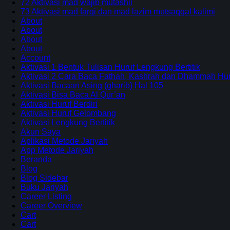
72 Aktivasi mad wajib mutashil
73 Aktivasi mad farqi dan mad lazim mutsaqqal kalimi
About
About
About
About
Account
Aktivasi 1 Bentuk Tulisan Huruf Lengkung Bertitik
Aktivasi 2 Cara Baca Fathah, Kashrah dan Dhammah Huru
Aktivasi Bacaan Asing (gharib) Hal 105
Aktivasi Bisa Baca Al Qur’an
Aktivasi Huruf Berdiri
Aktivasi Huruf Gelombang
Aktivasi Lengkung Bertitik
Akun Saya
Aplikasi Metode Jariyah
App Metode Jariyah
Beranda
Blog
Blog Sidebar
Buku Jariyah
Career Listing
Career Overview
Cart
Cart