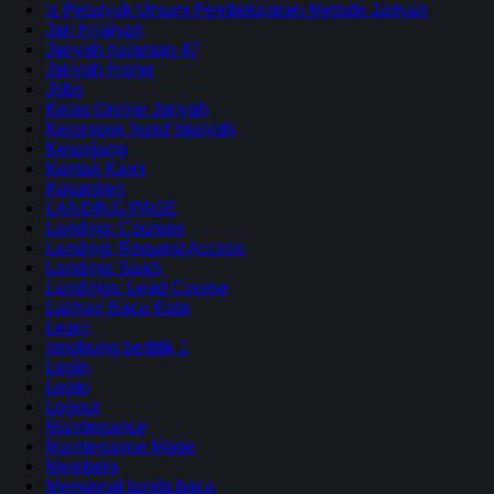
ix Petunjuk Umum Pembelajaran Metode Jariyah
Jari Hijaiyah
Jariyah halaman 47
Jariyah Home
Jobs
Kelas Online Jariyah
Kelompok huruf hijaiyah
Keranjang
Kontak Kami
Kosantren
LANDING PAGE
Landing: Courses
Landing: Request Access
Landing: SaaS
Landings: Lead Course
Latihan Baca Kata
Learn
lengkung bertitik 1
Login
Login
Logout
Maintenance
Maintenance Mode
Members
Mengenal tanda baca