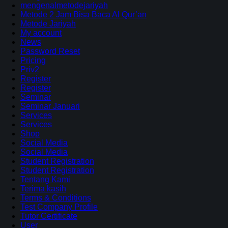
mengenalmetodejariyah
Metode 2 Jam Bisa Baca Al Qur’an
Metode Jariyah
My account
News
Password Reset
Pricing
Priv2
Register
Register
Seminar
Seminar Januari
Services
Services
Shop
Social Media
Social Media
Student Registration
Student Registration
Tentang Kami
Terima kasih
Terms & Conditions
Test Company Profile
Tutor Certificate
User