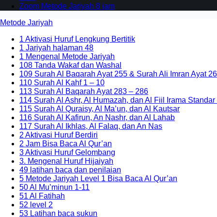
Zoom Metode Jariyah 8 jam
Metode Jariyah
1 Aktivasi Huruf Lengkung Bertitik
1 Jariyah halaman 48
1 Mengenal Metode Jariyah
108 Tanda Wakaf dan Washal
109 Surah Al Baqarah Ayat 255 & Surah Ali Imran Ayat 26
110 Surah Al Kahf 1 – 10
113 Surah Al Baqarah Ayat 283 – 286
114 Surah Al Ashr, Al Humazah, dan Al Fiil Irama Standar
115 Surah Al Quraisy, Al Ma’un, dan Al Kautsar
116 Surah Al Kafirun, An Nashr, dan Al Lahab
117 Surah Al Ikhlas, Al Falaq, dan An Nas
2 Aktivasi Huruf Berdiri
2 Jam Bisa Baca Al Qur’an
3 Aktivasi Huruf Gelombang
3. Mengenal Huruf Hijaiyah
49 latihan baca dan penilaian
5 Metode Jariyah Level 1 Bisa Baca Al Qur’an
50 Al Mu’minun 1-11
51 Al Fatihah
52 level 2
53 Latihan baca sukun