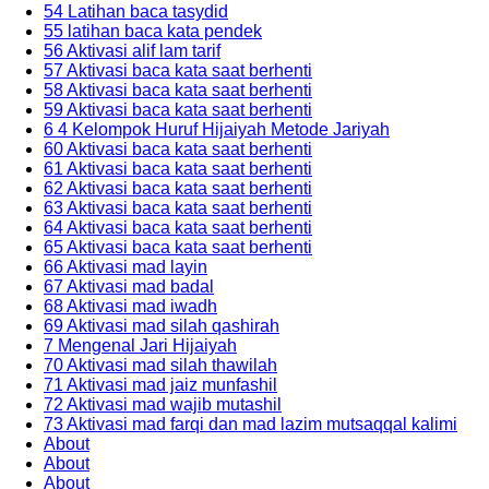
54 Latihan baca tasydid
55 latihan baca kata pendek
56 Aktivasi alif lam tarif
57 Aktivasi baca kata saat berhenti
58 Aktivasi baca kata saat berhenti
59 Aktivasi baca kata saat berhenti
6 4 Kelompok Huruf Hijaiyah Metode Jariyah
60 Aktivasi baca kata saat berhenti
61 Aktivasi baca kata saat berhenti
62 Aktivasi baca kata saat berhenti
63 Aktivasi baca kata saat berhenti
64 Aktivasi baca kata saat berhenti
65 Aktivasi baca kata saat berhenti
66 Aktivasi mad layin
67 Aktivasi mad badal
68 Aktivasi mad iwadh
69 Aktivasi mad silah qashirah
7 Mengenal Jari Hijaiyah
70 Aktivasi mad silah thawilah
71 Aktivasi mad jaiz munfashil
72 Aktivasi mad wajib mutashil
73 Aktivasi mad farqi dan mad lazim mutsaqqal kalimi
About
About
About