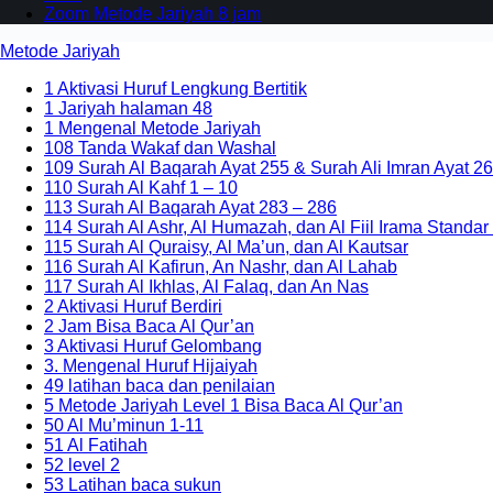
Zoom Metode Jariyah 8 jam
Metode Jariyah
1 Aktivasi Huruf Lengkung Bertitik
1 Jariyah halaman 48
1 Mengenal Metode Jariyah
108 Tanda Wakaf dan Washal
109 Surah Al Baqarah Ayat 255 & Surah Ali Imran Ayat 26
110 Surah Al Kahf 1 – 10
113 Surah Al Baqarah Ayat 283 – 286
114 Surah Al Ashr, Al Humazah, dan Al Fiil Irama Standar
115 Surah Al Quraisy, Al Ma’un, dan Al Kautsar
116 Surah Al Kafirun, An Nashr, dan Al Lahab
117 Surah Al Ikhlas, Al Falaq, dan An Nas
2 Aktivasi Huruf Berdiri
2 Jam Bisa Baca Al Qur’an
3 Aktivasi Huruf Gelombang
3. Mengenal Huruf Hijaiyah
49 latihan baca dan penilaian
5 Metode Jariyah Level 1 Bisa Baca Al Qur’an
50 Al Mu’minun 1-11
51 Al Fatihah
52 level 2
53 Latihan baca sukun