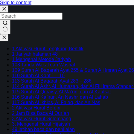
Skip to content
No
results
1 Aktivasi Huruf Lengkung Bertitik
1 Jariyah halaman 48
1 Mengenal Metode Jariyah
108 Tanda Wakaf dan Washal
109 Surah Al Baqarah Ayat 255 & Surah Ali Imran Ayat 26
110 Surah Al Kahf 1 – 10
113 Surah Al Baqarah Ayat 283 – 286
114 Surah Al Ashr, Al Humazah, dan Al Fiil Irama Standar
115 Surah Al Quraisy, Al Ma’un, dan Al Kautsar
116 Surah Al Kafirun, An Nashr, dan Al Lahab
117 Surah Al Ikhlas, Al Falaq, dan An Nas
2 Aktivasi Huruf Berdiri
2 Jam Bisa Baca Al Qur’an
3 Aktivasi Huruf Gelombang
3. Mengenal Huruf Hijaiyah
49 latihan baca dan penilaian