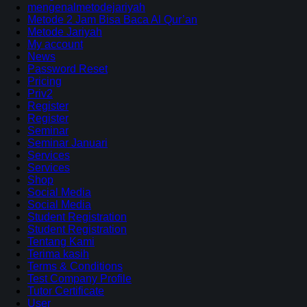
mengenalmetodejariyah
Metode 2 Jam Bisa Baca Al Qur’an
Metode Jariyah
My account
News
Password Reset
Pricing
Priv2
Register
Register
Seminar
Seminar Januari
Services
Services
Shop
Social Media
Social Media
Student Registration
Student Registration
Tentang Kami
Terima kasih
Terms & Conditions
Test Company Profile
Tutor Certificate
User