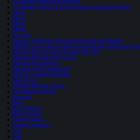
72 Aktivasi mad wajib mutashil
73 Aktivasi mad farqi dan mad lazim mutsaqqal kalimi
About
About
About
About
Account
Aktivasi 1 Bentuk Tulisan Huruf Lengkung Bertitik
Aktivasi 2 Cara Baca Fathah, Kashrah dan Dhammah Huru
Aktivasi Bacaan Asing (gharib) Hal 105
Aktivasi Bisa Baca Al Qur’an
Aktivasi Huruf Berdiri
Aktivasi Huruf Gelombang
Aktivasi Lengkung Bertitik
Akun Saya
Aplikasi Metode Jariyah
App Metode Jariyah
Beranda
Blog
Blog Sidebar
Buku Jariyah
Career Listing
Career Overview
Cart
Cart