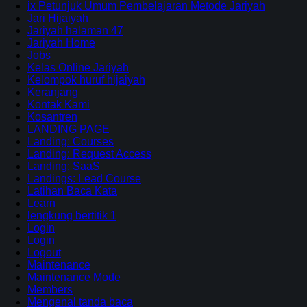
ix Petunjuk Umum Pembelajaran Metode Jariyah
Jari Hijaiyah
Jariyah halaman 47
Jariyah Home
Jobs
Kelas Online Jariyah
Kelompok huruf hijaiyah
Keranjang
Kontak Kami
Kosantren
LANDING PAGE
Landing: Courses
Landing: Request Access
Landing: SaaS
Landings: Lead Course
Latihan Baca Kata
Learn
lengkung bertitik 1
Login
Login
Logout
Maintenance
Maintenance Mode
Members
Mengenal tanda baca