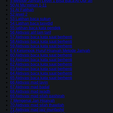
5 Metode Jariyah Level 1 Bisa Baca Al Qur’an
50 Al Mu’minun 1-11
51 Al Fatihah
52 level 2
53 Latihan baca sukun
54 Latihan baca tasydid
55 latihan baca kata pendek
56 Aktivasi alif lam tarif
57 Aktivasi baca kata saat berhenti
58 Aktivasi baca kata saat berhenti
59 Aktivasi baca kata saat berhenti
6 4 Kelompok Huruf Hijaiyah Metode Jariyah
60 Aktivasi baca kata saat berhenti
61 Aktivasi baca kata saat berhenti
62 Aktivasi baca kata saat berhenti
63 Aktivasi baca kata saat berhenti
64 Aktivasi baca kata saat berhenti
65 Aktivasi baca kata saat berhenti
66 Aktivasi mad layin
67 Aktivasi mad badal
68 Aktivasi mad iwadh
69 Aktivasi mad silah qashirah
7 Mengenal Jari Hijaiyah
70 Aktivasi mad silah thawilah
71 Aktivasi mad jaiz munfashil