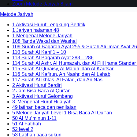
Zoom Metode Jariyah 8 jam
Metode Jariyah
1 Aktivasi Huruf Lengkung Bertitik
1 Jariyah halaman 48
1 Mengenal Metode Jariyah
108 Tanda Wakaf dan Washal
109 Surah Al Baqarah Ayat 255 & Surah Ali Imran Ayat 26
110 Surah Al Kahf 1 – 10
113 Surah Al Baqarah Ayat 283 – 286
114 Surah Al Ashr, Al Humazah, dan Al Fiil Irama Standar
115 Surah Al Quraisy, Al Ma’un, dan Al Kautsar
116 Surah Al Kafirun, An Nashr, dan Al Lahab
117 Surah Al Ikhlas, Al Falaq, dan An Nas
2 Aktivasi Huruf Berdiri
2 Jam Bisa Baca Al Qur’an
3 Aktivasi Huruf Gelombang
3. Mengenal Huruf Hijaiyah
49 latihan baca dan penilaian
5 Metode Jariyah Level 1 Bisa Baca Al Qur’an
50 Al Mu’minun 1-11
51 Al Fatihah
52 level 2
53 Latihan baca sukun