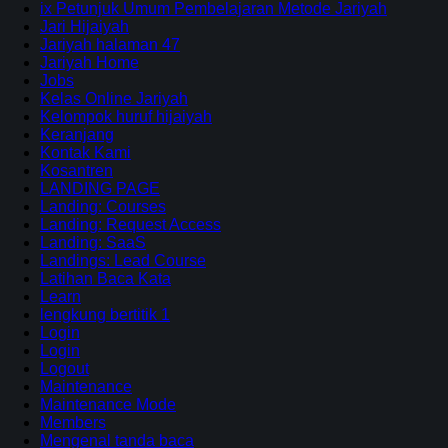
ix Petunjuk Umum Pembelajaran Metode Jariyah
Jari Hijaiyah
Jariyah halaman 47
Jariyah Home
Jobs
Kelas Online Jariyah
Kelompok huruf hijaiyah
Keranjang
Kontak Kami
Kosantren
LANDING PAGE
Landing: Courses
Landing: Request Access
Landing: SaaS
Landings: Lead Course
Latihan Baca Kata
Learn
lengkung bertitik 1
Login
Login
Logout
Maintenance
Maintenance Mode
Members
Mengenal tanda baca