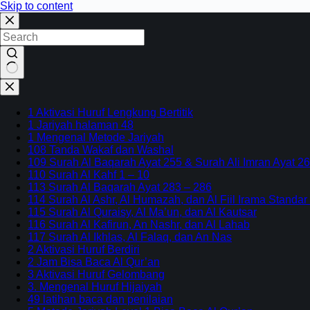
Skip to content
No
results
1 Aktivasi Huruf Lengkung Bertitik
1 Jariyah halaman 48
1 Mengenal Metode Jariyah
108 Tanda Wakaf dan Washal
109 Surah Al Baqarah Ayat 255 & Surah Ali Imran Ayat 26
110 Surah Al Kahf 1 – 10
113 Surah Al Baqarah Ayat 283 – 286
114 Surah Al Ashr, Al Humazah, dan Al Fiil Irama Standar
115 Surah Al Quraisy, Al Ma’un, dan Al Kautsar
116 Surah Al Kafirun, An Nashr, dan Al Lahab
117 Surah Al Ikhlas, Al Falaq, dan An Nas
2 Aktivasi Huruf Berdiri
2 Jam Bisa Baca Al Qur’an
3 Aktivasi Huruf Gelombang
3. Mengenal Huruf Hijaiyah
49 latihan baca dan penilaian