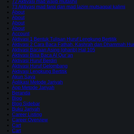
72 Aktivasi mad wajib mutashil
73 Aktivasi mad farqi dan mad lazim mutsaqqal kalimi
About
About
About
About
Account
Aktivasi 1 Bentuk Tulisan Huruf Lengkung Bertitik
Aktivasi 2 Cara Baca Fathah, Kashrah dan Dhammah Huru
Aktivasi Bacaan Asing (gharib) Hal 105
Aktivasi Bisa Baca Al Qur’an
Aktivasi Huruf Berdiri
Aktivasi Huruf Gelombang
Aktivasi Lengkung Bertitik
Akun Saya
Aplikasi Metode Jariyah
App Metode Jariyah
Beranda
Blog
Blog Sidebar
Buku Jariyah
Career Listing
Career Overview
Cart
Cart