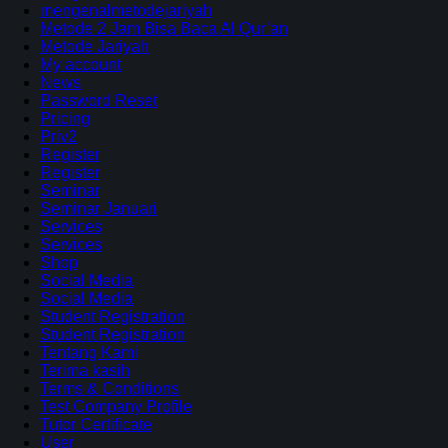
mengenalmetodejariyah
Metode 2 Jam Bisa Baca Al Qur’an
Metode Jariyah
My account
News
Password Reset
Pricing
Priv2
Register
Register
Seminar
Seminar Januari
Services
Services
Shop
Social Media
Social Media
Student Registration
Student Registration
Tentang Kami
Terima kasih
Terms & Conditions
Test Company Profile
Tutor Certificate
User