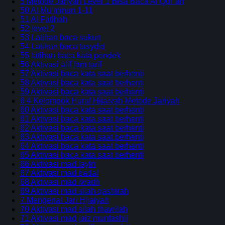
5 Metode Jariyah Level 1 Bisa Baca Al Qur’an
50 Al Mu’minun 1-11
51 Al Fatihah
52 level 2
53 Latihan baca sukun
54 Latihan baca tasydid
55 latihan baca kata pendek
56 Aktivasi alif lam tarif
57 Aktivasi baca kata saat berhenti
58 Aktivasi baca kata saat berhenti
59 Aktivasi baca kata saat berhenti
6 4 Kelompok Huruf Hijaiyah Metode Jariyah
60 Aktivasi baca kata saat berhenti
61 Aktivasi baca kata saat berhenti
62 Aktivasi baca kata saat berhenti
63 Aktivasi baca kata saat berhenti
64 Aktivasi baca kata saat berhenti
65 Aktivasi baca kata saat berhenti
66 Aktivasi mad layin
67 Aktivasi mad badal
68 Aktivasi mad iwadh
69 Aktivasi mad silah qashirah
7 Mengenal Jari Hijaiyah
70 Aktivasi mad silah thawilah
71 Aktivasi mad jaiz munfashil