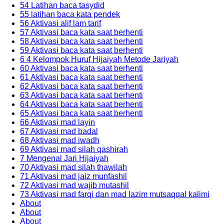
54 Latihan baca tasydid
55 latihan baca kata pendek
56 Aktivasi alif lam tarif
57 Aktivasi baca kata saat berhenti
58 Aktivasi baca kata saat berhenti
59 Aktivasi baca kata saat berhenti
6 4 Kelompok Huruf Hijaiyah Metode Jariyah
60 Aktivasi baca kata saat berhenti
61 Aktivasi baca kata saat berhenti
62 Aktivasi baca kata saat berhenti
63 Aktivasi baca kata saat berhenti
64 Aktivasi baca kata saat berhenti
65 Aktivasi baca kata saat berhenti
66 Aktivasi mad layin
67 Aktivasi mad badal
68 Aktivasi mad iwadh
69 Aktivasi mad silah qashirah
7 Mengenal Jari Hijaiyah
70 Aktivasi mad silah thawilah
71 Aktivasi mad jaiz munfashil
72 Aktivasi mad wajib mutashil
73 Aktivasi mad farqi dan mad lazim mutsaqqal kalimi
About
About
About