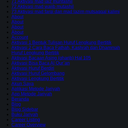
71 Aktivasi mad jaiz munfashil
72 Aktivasi mad wajib mutashil
73 Aktivasi mad farqi dan mad lazim mutsaqqal kalimi
About
About
About
About
Account
Aktivasi 1 Bentuk Tulisan Huruf Lengkung Bertitik
Aktivasi 2 Cara Baca Fathah, Kashrah dan Dhammah
Huruf Lengkung Bertitik
Aktivasi Bacaan Asing (gharib) Hal 105
Aktivasi Bisa Baca Al Qur’an
Aktivasi Huruf Berdiri
Aktivasi Huruf Gelombang
Aktivasi Lengkung Bertitik
Akun Saya
Aplikasi Metode Jariyah
App Metode Jariyah
Beranda
Blog
Blog Sidebar
Buku Jariyah
Career Listing
Career Overview