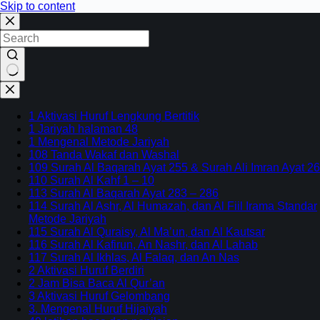
Skip to content
No
results
1 Aktivasi Huruf Lengkung Bertitik
1 Jariyah halaman 48
1 Mengenal Metode Jariyah
108 Tanda Wakaf dan Washal
109 Surah Al Baqarah Ayat 255 & Surah Ali Imran Ayat 26
110 Surah Al Kahf 1 – 10
113 Surah Al Baqarah Ayat 283 – 286
114 Surah Al Ashr, Al Humazah, dan Al Fiil Irama Standar
Metode Jariyah
115 Surah Al Quraisy, Al Ma’un, dan Al Kautsar
116 Surah Al Kafirun, An Nashr, dan Al Lahab
117 Surah Al Ikhlas, Al Falaq, dan An Nas
2 Aktivasi Huruf Berdiri
2 Jam Bisa Baca Al Qur’an
3 Aktivasi Huruf Gelombang
3. Mengenal Huruf Hijaiyah