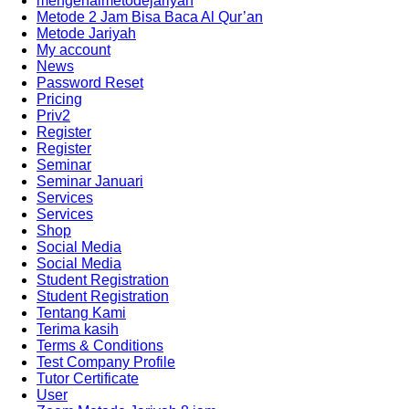
mengenalmetodejariyah
Metode 2 Jam Bisa Baca Al Qur’an
Metode Jariyah
My account
News
Password Reset
Pricing
Priv2
Register
Register
Seminar
Seminar Januari
Services
Services
Shop
Social Media
Social Media
Student Registration
Student Registration
Tentang Kami
Terima kasih
Terms & Conditions
Test Company Profile
Tutor Certificate
User