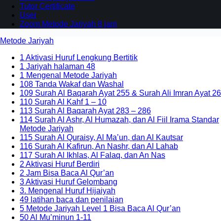
Tutor Certificate
User
Zoom Metode Jariyah 8 jam
Metode Jariyah
1 Aktivasi Huruf Lengkung Bertitik
1 Jariyah halaman 48
1 Mengenal Metode Jariyah
108 Tanda Wakaf dan Washal
109 Surah Al Baqarah Ayat 255 & Surah Ali Imran Ayat 26
110 Surah Al Kahf 1 – 10
113 Surah Al Baqarah Ayat 283 – 286
114 Surah Al Ashr, Al Humazah, dan Al Fiil Irama Standar
Metode Jariyah
115 Surah Al Quraisy, Al Ma’un, dan Al Kautsar
116 Surah Al Kafirun, An Nashr, dan Al Lahab
117 Surah Al Ikhlas, Al Falaq, dan An Nas
2 Aktivasi Huruf Berdiri
2 Jam Bisa Baca Al Qur’an
3 Aktivasi Huruf Gelombang
3. Mengenal Huruf Hijaiyah
49 latihan baca dan penilaian
5 Metode Jariyah Level 1 Bisa Baca Al Qur’an
50 Al Mu’minun 1-11