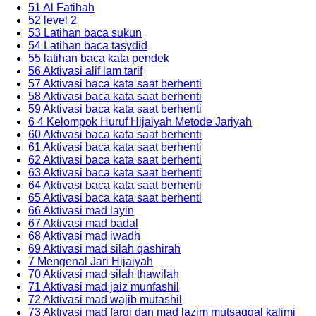
51 Al Fatihah
52 level 2
53 Latihan baca sukun
54 Latihan baca tasydid
55 latihan baca kata pendek
56 Aktivasi alif lam tarif
57 Aktivasi baca kata saat berhenti
58 Aktivasi baca kata saat berhenti
59 Aktivasi baca kata saat berhenti
6 4 Kelompok Huruf Hijaiyah Metode Jariyah
60 Aktivasi baca kata saat berhenti
61 Aktivasi baca kata saat berhenti
62 Aktivasi baca kata saat berhenti
63 Aktivasi baca kata saat berhenti
64 Aktivasi baca kata saat berhenti
65 Aktivasi baca kata saat berhenti
66 Aktivasi mad layin
67 Aktivasi mad badal
68 Aktivasi mad iwadh
69 Aktivasi mad silah qashirah
7 Mengenal Jari Hijaiyah
70 Aktivasi mad silah thawilah
71 Aktivasi mad jaiz munfashil
72 Aktivasi mad wajib mutashil
73 Aktivasi mad farqi dan mad lazim mutsaqqal kalimi