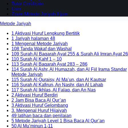
Tutor Certificate
User
Zoom Metode Jariyah 8 jam
Metode Jariyah
1 Aktivasi Huruf Lengkung Bertitik
1 Jariyah halaman 48
1 Mengenal Metode Jariyah
108 Tanda Wakaf dan Washal
109 Surah Al Baqarah Ayat 255 & Surah Ali Imran Ayat 26
110 Surah Al Kahf 1 – 10
113 Surah Al Baqarah Ayat 283 – 286
114 Surah Al Ashr, Al Humazah, dan Al Fiil Irama Standar
Metode Jariyah
115 Surah Al Quraisy, Al Ma’un, dan Al Kautsar
116 Surah Al Kafirun, An Nashr, dan Al Lahab
117 Surah Al Ikhlas, Al Falaq, dan An Nas
2 Aktivasi Huruf Berdiri
2 Jam Bisa Baca Al Qur’an
3 Aktivasi Huruf Gelombang
3. Mengenal Huruf Hijaiyah
49 latihan baca dan penilaian
5 Metode Jariyah Level 1 Bisa Baca Al Qur’an
50 Al Mu’minun 1-11