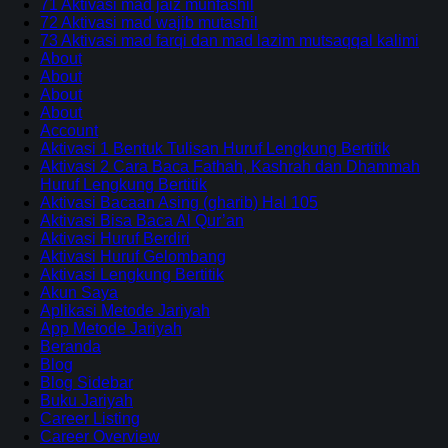
71 Aktivasi mad jaiz munfashil
72 Aktivasi mad wajib mutashil
73 Aktivasi mad farqi dan mad lazim mutsaqqal kalimi
About
About
About
About
Account
Aktivasi 1 Bentuk Tulisan Huruf Lengkung Bertitik
Aktivasi 2 Cara Baca Fathah, Kashrah dan Dhammah
Huruf Lengkung Bertitik
Aktivasi Bacaan Asing (gharib) Hal 105
Aktivasi Bisa Baca Al Qur’an
Aktivasi Huruf Berdiri
Aktivasi Huruf Gelombang
Aktivasi Lengkung Bertitik
Akun Saya
Aplikasi Metode Jariyah
App Metode Jariyah
Beranda
Blog
Blog Sidebar
Buku Jariyah
Career Listing
Career Overview