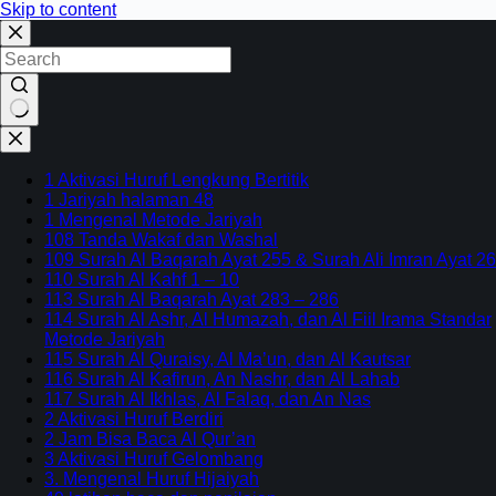
Skip to content
No
results
1 Aktivasi Huruf Lengkung Bertitik
1 Jariyah halaman 48
1 Mengenal Metode Jariyah
108 Tanda Wakaf dan Washal
109 Surah Al Baqarah Ayat 255 & Surah Ali Imran Ayat 26
110 Surah Al Kahf 1 – 10
113 Surah Al Baqarah Ayat 283 – 286
114 Surah Al Ashr, Al Humazah, dan Al Fiil Irama Standar
Metode Jariyah
115 Surah Al Quraisy, Al Ma’un, dan Al Kautsar
116 Surah Al Kafirun, An Nashr, dan Al Lahab
117 Surah Al Ikhlas, Al Falaq, dan An Nas
2 Aktivasi Huruf Berdiri
2 Jam Bisa Baca Al Qur’an
3 Aktivasi Huruf Gelombang
3. Mengenal Huruf Hijaiyah