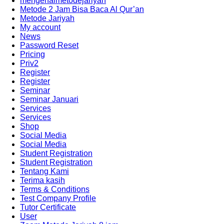
mengenalmetodejariyah
Metode 2 Jam Bisa Baca Al Qur’an
Metode Jariyah
My account
News
Password Reset
Pricing
Priv2
Register
Register
Seminar
Seminar Januari
Services
Services
Shop
Social Media
Social Media
Student Registration
Student Registration
Tentang Kami
Terima kasih
Terms & Conditions
Test Company Profile
Tutor Certificate
User