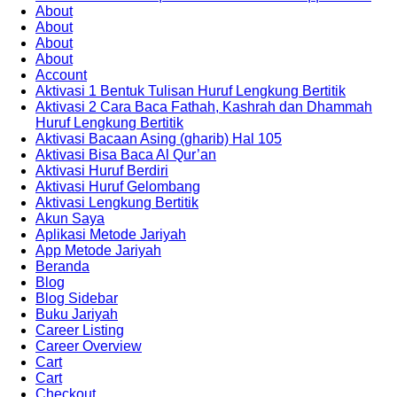
About
About
About
About
Account
Aktivasi 1 Bentuk Tulisan Huruf Lengkung Bertitik
Aktivasi 2 Cara Baca Fathah, Kashrah dan Dhammah
Huruf Lengkung Bertitik
Aktivasi Bacaan Asing (gharib) Hal 105
Aktivasi Bisa Baca Al Qur’an
Aktivasi Huruf Berdiri
Aktivasi Huruf Gelombang
Aktivasi Lengkung Bertitik
Akun Saya
Aplikasi Metode Jariyah
App Metode Jariyah
Beranda
Blog
Blog Sidebar
Buku Jariyah
Career Listing
Career Overview
Cart
Cart
Checkout