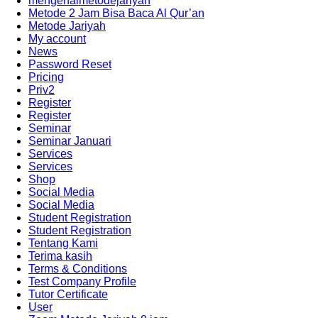
mengenalmetodejariyah
Metode 2 Jam Bisa Baca Al Qur’an
Metode Jariyah
My account
News
Password Reset
Pricing
Priv2
Register
Register
Seminar
Seminar Januari
Services
Services
Shop
Social Media
Social Media
Student Registration
Student Registration
Tentang Kami
Terima kasih
Terms & Conditions
Test Company Profile
Tutor Certificate
User