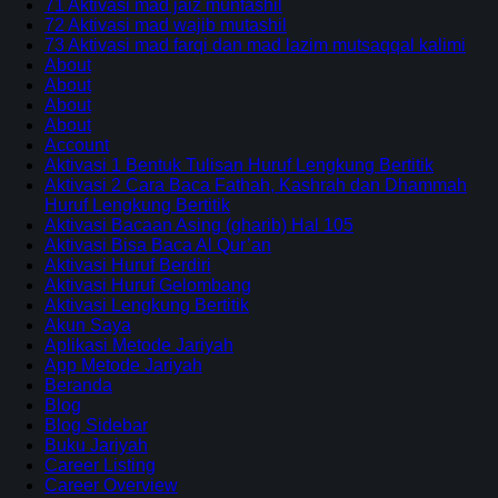
71 Aktivasi mad jaiz munfashil
72 Aktivasi mad wajib mutashil
73 Aktivasi mad farqi dan mad lazim mutsaqqal kalimi
About
About
About
About
Account
Aktivasi 1 Bentuk Tulisan Huruf Lengkung Bertitik
Aktivasi 2 Cara Baca Fathah, Kashrah dan Dhammah
Huruf Lengkung Bertitik
Aktivasi Bacaan Asing (gharib) Hal 105
Aktivasi Bisa Baca Al Qur’an
Aktivasi Huruf Berdiri
Aktivasi Huruf Gelombang
Aktivasi Lengkung Bertitik
Akun Saya
Aplikasi Metode Jariyah
App Metode Jariyah
Beranda
Blog
Blog Sidebar
Buku Jariyah
Career Listing
Career Overview