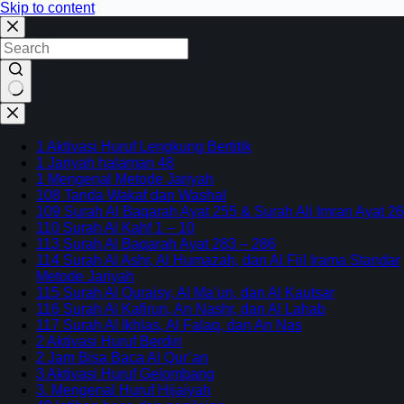
Skip to content
No
results
1 Aktivasi Huruf Lengkung Bertitik
1 Jariyah halaman 48
1 Mengenal Metode Jariyah
108 Tanda Wakaf dan Washal
109 Surah Al Baqarah Ayat 255 & Surah Ali Imran Ayat 26
110 Surah Al Kahf 1 – 10
113 Surah Al Baqarah Ayat 283 – 286
114 Surah Al Ashr, Al Humazah, dan Al Fiil Irama Standar
Metode Jariyah
115 Surah Al Quraisy, Al Ma’un, dan Al Kautsar
116 Surah Al Kafirun, An Nashr, dan Al Lahab
117 Surah Al Ikhlas, Al Falaq, dan An Nas
2 Aktivasi Huruf Berdiri
2 Jam Bisa Baca Al Qur’an
3 Aktivasi Huruf Gelombang
3. Mengenal Huruf Hijaiyah