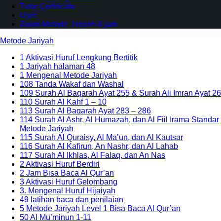
Tutor Certificate
User
Zoom Metode Jariyah 8 jam
Metode Jariyah
1 Aktivasi Huruf Lengkung Bertitik
1 Jariyah halaman 48
1 Mengenal Metode Jariyah
108 Tanda Wakaf dan Washal
109 Surah Al Baqarah Ayat 255 & Surah Ali Imran Ayat 26
110 Surah Al Kahf 1 – 10
113 Surah Al Baqarah Ayat 283 – 286
114 Surah Al Ashr, Al Humazah, dan Al Fiil Irama Standar
Metode Jariyah
115 Surah Al Quraisy, Al Ma’un, dan Al Kautsar
116 Surah Al Kafirun, An Nashr, dan Al Lahab
117 Surah Al Ikhlas, Al Falaq, dan An Nas
2 Aktivasi Huruf Berdiri
2 Jam Bisa Baca Al Qur’an
3 Aktivasi Huruf Gelombang
3. Mengenal Huruf Hijaiyah
49 latihan baca dan penilaian
5 Metode Jariyah Level 1 Bisa Baca Al Qur’an
50 Al Mu’minun 1-11