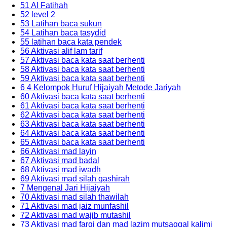
51 Al Fatihah
52 level 2
53 Latihan baca sukun
54 Latihan baca tasydid
55 latihan baca kata pendek
56 Aktivasi alif lam tarif
57 Aktivasi baca kata saat berhenti
58 Aktivasi baca kata saat berhenti
59 Aktivasi baca kata saat berhenti
6 4 Kelompok Huruf Hijaiyah Metode Jariyah
60 Aktivasi baca kata saat berhenti
61 Aktivasi baca kata saat berhenti
62 Aktivasi baca kata saat berhenti
63 Aktivasi baca kata saat berhenti
64 Aktivasi baca kata saat berhenti
65 Aktivasi baca kata saat berhenti
66 Aktivasi mad layin
67 Aktivasi mad badal
68 Aktivasi mad iwadh
69 Aktivasi mad silah qashirah
7 Mengenal Jari Hijaiyah
70 Aktivasi mad silah thawilah
71 Aktivasi mad jaiz munfashil
72 Aktivasi mad wajib mutashil
73 Aktivasi mad farqi dan mad lazim mutsaqqal kalimi