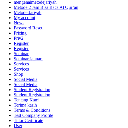
mengenalmetodejariyah
Metode 2 Jam Bisa Baca Al Qur’an
Metode Jariyah
My account
News
Password Reset
Pricing
Priv2
Register
Register
Seminar
Seminar Januari
Services
Services
Shop
Social Media
Social Media
Student Registration
Student Registration
Tentang Kami
Terima kasih
Terms & Conditions
Test Company Profile
Tutor Certificate
User