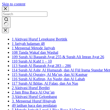
Skip to content
No
results
1 Aktivasi Huruf Lengkung Bertitik
1 Jariyah halaman 48
1 Mengenal Metode Jariyah
108 Tanda Wakaf dan Washal
109 Surah Al Baqarah Ayat 255 & Surah Ali Imran Ayat 26
110 Surah Al Kahf 1 – 10
113 Surah Al Baqarah Ayat 283 – 286
114 Surah Al Ashr, Al Humazah, dan Al Fiil Irama Standar Met
115 Surah Al Quraisy, Al Ma’un, dan Al Kautsar
116 Surah Al Kafirun, An Nashr, dan Al Lahab
117 Surah Al Ikhlas, Al Falaq, dan An Nas
2 Aktivasi Huruf Berdiri
2 Jam Bisa Baca Al Qur’an
3 Aktivasi Huruf Gelombang
3. Mengenal Huruf Hijaiyah
49 latihan baca dan penilaian
5 Metode Jariyah Level 1 Bisa Baca Al Qur’an