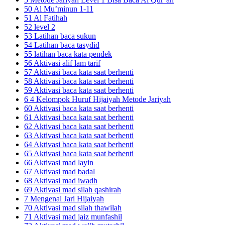
50 Al Mu’minun 1-11
51 Al Fatihah
52 level 2
53 Latihan baca sukun
54 Latihan baca tasydid
55 latihan baca kata pendek
56 Aktivasi alif lam tarif
57 Aktivasi baca kata saat berhenti
58 Aktivasi baca kata saat berhenti
59 Aktivasi baca kata saat berhenti
6 4 Kelompok Huruf Hijaiyah Metode Jariyah
60 Aktivasi baca kata saat berhenti
61 Aktivasi baca kata saat berhenti
62 Aktivasi baca kata saat berhenti
63 Aktivasi baca kata saat berhenti
64 Aktivasi baca kata saat berhenti
65 Aktivasi baca kata saat berhenti
66 Aktivasi mad layin
67 Aktivasi mad badal
68 Aktivasi mad iwadh
69 Aktivasi mad silah qashirah
7 Mengenal Jari Hijaiyah
70 Aktivasi mad silah thawilah
71 Aktivasi mad jaiz munfashil