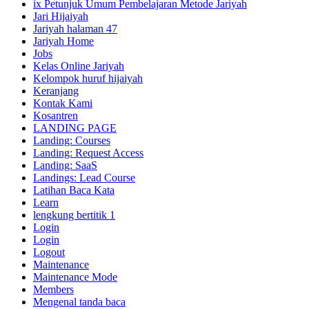
ix Petunjuk Umum Pembelajaran Metode Jariyah
Jari Hijaiyah
Jariyah halaman 47
Jariyah Home
Jobs
Kelas Online Jariyah
Kelompok huruf hijaiyah
Keranjang
Kontak Kami
Kosantren
LANDING PAGE
Landing: Courses
Landing: Request Access
Landing: SaaS
Landings: Lead Course
Latihan Baca Kata
Learn
lengkung bertitik 1
Login
Login
Logout
Maintenance
Maintenance Mode
Members
Mengenal tanda baca