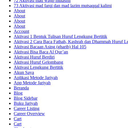
72 Aktivasi mad wajib mutashil
73 Aktivasi mad farqi dan mad lazim mutsaqqal kalimi
About
About
About
About
Account
Aktivasi 1 Bentuk Tulisan Huruf Lengkung Bertitik
Aktivasi 2 Cara Baca Fathah, Kashrah dan Dhammah Huruf Le
Aktivasi Bacaan Asing (gharib) Hal 105
Aktivasi Bisa Baca Al Qur’an
Aktivasi Huruf Berdiri
Aktivasi Huruf Gelombang
Aktivasi Lengkung Bertitik
Akun Saya
Aplikasi Metode Jariyah
App Metode Jariyah
Beranda
Blog
Blog Sidebar
Buku Jariyah
Career Listing
Career Overview
Cart
Cart