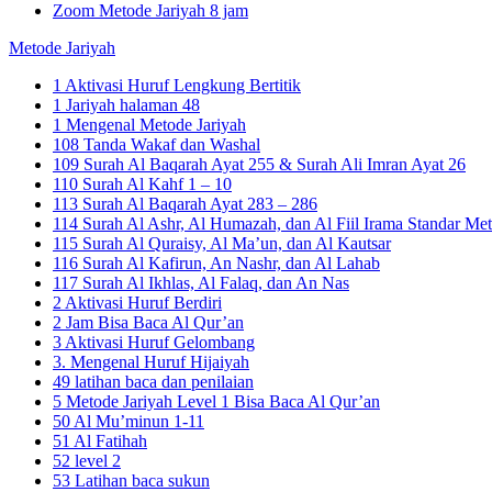
Zoom Metode Jariyah 8 jam
Metode Jariyah
1 Aktivasi Huruf Lengkung Bertitik
1 Jariyah halaman 48
1 Mengenal Metode Jariyah
108 Tanda Wakaf dan Washal
109 Surah Al Baqarah Ayat 255 & Surah Ali Imran Ayat 26
110 Surah Al Kahf 1 – 10
113 Surah Al Baqarah Ayat 283 – 286
114 Surah Al Ashr, Al Humazah, dan Al Fiil Irama Standar Met
115 Surah Al Quraisy, Al Ma’un, dan Al Kautsar
116 Surah Al Kafirun, An Nashr, dan Al Lahab
117 Surah Al Ikhlas, Al Falaq, dan An Nas
2 Aktivasi Huruf Berdiri
2 Jam Bisa Baca Al Qur’an
3 Aktivasi Huruf Gelombang
3. Mengenal Huruf Hijaiyah
49 latihan baca dan penilaian
5 Metode Jariyah Level 1 Bisa Baca Al Qur’an
50 Al Mu’minun 1-11
51 Al Fatihah
52 level 2
53 Latihan baca sukun