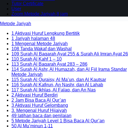
Tutor Certificate
User
Zoom Metode Jariyah 8 jam
Metode Jariyah
1 Aktivasi Huruf Lengkung Bertitik
1 Jariyah halaman 48
1 Mengenal Metode Jariyah
108 Tanda Wakaf dan Washal
109 Surah Al Baqarah Ayat 255 & Surah Ali Imran Ayat 26
110 Surah Al Kahf 1 – 10
113 Surah Al Baqarah Ayat 283 – 286
114 Surah Al Ashr, Al Humazah, dan Al Fiil Irama Standar
Metode Jariyah
115 Surah Al Quraisy, Al Ma’un, dan Al Kautsar
116 Surah Al Kafirun, An Nashr, dan Al Lahab
117 Surah Al Ikhlas, Al Falaq, dan An Nas
2 Aktivasi Huruf Berdiri
2 Jam Bisa Baca Al Qur’an
3 Aktivasi Huruf Gelombang
3. Mengenal Huruf Hijaiyah
49 latihan baca dan penilaian
5 Metode Jariyah Level 1 Bisa Baca Al Qur’an
50 Al Mu’minun 1-11