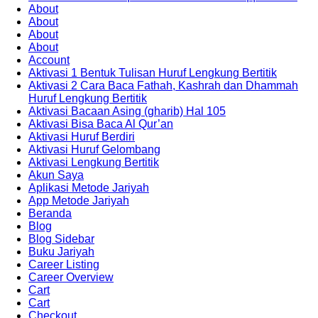
About
About
About
About
Account
Aktivasi 1 Bentuk Tulisan Huruf Lengkung Bertitik
Aktivasi 2 Cara Baca Fathah, Kashrah dan Dhammah
Huruf Lengkung Bertitik
Aktivasi Bacaan Asing (gharib) Hal 105
Aktivasi Bisa Baca Al Qur’an
Aktivasi Huruf Berdiri
Aktivasi Huruf Gelombang
Aktivasi Lengkung Bertitik
Akun Saya
Aplikasi Metode Jariyah
App Metode Jariyah
Beranda
Blog
Blog Sidebar
Buku Jariyah
Career Listing
Career Overview
Cart
Cart
Checkout