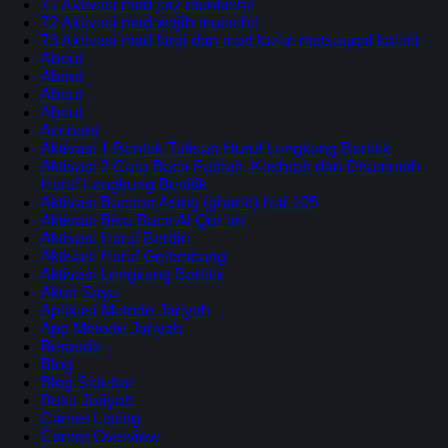
71 Aktivasi mad jaiz munfashil
72 Aktivasi mad wajib mutashil
73 Aktivasi mad farqi dan mad lazim mutsaqqal kalimi
About
About
About
About
Account
Aktivasi 1 Bentuk Tulisan Huruf Lengkung Bertitik
Aktivasi 2 Cara Baca Fathah, Kashrah dan Dhammah
Huruf Lengkung Bertitik
Aktivasi Bacaan Asing (gharib) Hal 105
Aktivasi Bisa Baca Al Qur’an
Aktivasi Huruf Berdiri
Aktivasi Huruf Gelombang
Aktivasi Lengkung Bertitik
Akun Saya
Aplikasi Metode Jariyah
App Metode Jariyah
Beranda
Blog
Blog Sidebar
Buku Jariyah
Career Listing
Career Overview