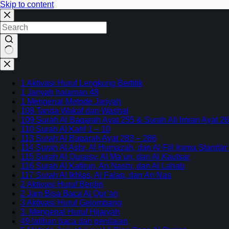
Skip to content
No
results
1 Aktivasi Huruf Lengkung Bertitik
1 Jariyah halaman 48
1 Mengenal Metode Jariyah
108 Tanda Wakaf dan Washal
109 Surah Al Baqarah Ayat 255 & Surah Ali Imran Ayat 26
110 Surah Al Kahf 1 – 10
113 Surah Al Baqarah Ayat 283 – 286
114 Surah Al Ashr, Al Humazah, dan Al Fiil Irama Standar
115 Surah Al Quraisy, Al Ma’un, dan Al Kautsar
116 Surah Al Kafirun, An Nashr, dan Al Lahab
117 Surah Al Ikhlas, Al Falaq, dan An Nas
2 Aktivasi Huruf Berdiri
2 Jam Bisa Baca Al Qur’an
3 Aktivasi Huruf Gelombang
3. Mengenal Huruf Hijaiyah
49 latihan baca dan penilaian