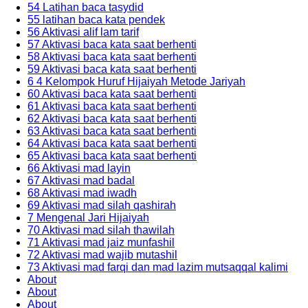
54 Latihan baca tasydid
55 latihan baca kata pendek
56 Aktivasi alif lam tarif
57 Aktivasi baca kata saat berhenti
58 Aktivasi baca kata saat berhenti
59 Aktivasi baca kata saat berhenti
6 4 Kelompok Huruf Hijaiyah Metode Jariyah
60 Aktivasi baca kata saat berhenti
61 Aktivasi baca kata saat berhenti
62 Aktivasi baca kata saat berhenti
63 Aktivasi baca kata saat berhenti
64 Aktivasi baca kata saat berhenti
65 Aktivasi baca kata saat berhenti
66 Aktivasi mad layin
67 Aktivasi mad badal
68 Aktivasi mad iwadh
69 Aktivasi mad silah qashirah
7 Mengenal Jari Hijaiyah
70 Aktivasi mad silah thawilah
71 Aktivasi mad jaiz munfashil
72 Aktivasi mad wajib mutashil
73 Aktivasi mad farqi dan mad lazim mutsaqqal kalimi
About
About
About