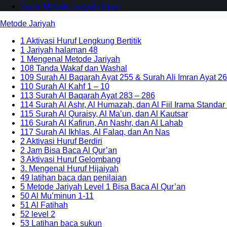
Zoom Metode Jariyah 8 jam
Metode Jariyah
1 Aktivasi Huruf Lengkung Bertitik
1 Jariyah halaman 48
1 Mengenal Metode Jariyah
108 Tanda Wakaf dan Washal
109 Surah Al Baqarah Ayat 255 & Surah Ali Imran Ayat 26
110 Surah Al Kahf 1 – 10
113 Surah Al Baqarah Ayat 283 – 286
114 Surah Al Ashr, Al Humazah, dan Al Fiil Irama Standar
115 Surah Al Quraisy, Al Ma’un, dan Al Kautsar
116 Surah Al Kafirun, An Nashr, dan Al Lahab
117 Surah Al Ikhlas, Al Falaq, dan An Nas
2 Aktivasi Huruf Berdiri
2 Jam Bisa Baca Al Qur’an
3 Aktivasi Huruf Gelombang
3. Mengenal Huruf Hijaiyah
49 latihan baca dan penilaian
5 Metode Jariyah Level 1 Bisa Baca Al Qur’an
50 Al Mu’minun 1-11
51 Al Fatihah
52 level 2
53 Latihan baca sukun