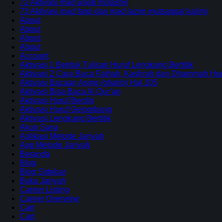
72 Aktivasi mad wajib mutashil
73 Aktivasi mad farqi dan mad lazim mutsaqqal kalimi
About
About
About
About
Account
Aktivasi 1 Bentuk Tulisan Huruf Lengkung Bertitik
Aktivasi 2 Cara Baca Fathah, Kashrah dan Dhammah Huru
Aktivasi Bacaan Asing (gharib) Hal 105
Aktivasi Bisa Baca Al Qur’an
Aktivasi Huruf Berdiri
Aktivasi Huruf Gelombang
Aktivasi Lengkung Bertitik
Akun Saya
Aplikasi Metode Jariyah
App Metode Jariyah
Beranda
Blog
Blog Sidebar
Buku Jariyah
Career Listing
Career Overview
Cart
Cart