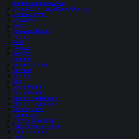
mengenalmetodejariyah
Metode 2 Jam Bisa Baca Al Qur’an
Metode Jariyah
My account
News
Password Reset
Pricing
Priv2
Register
Register
Seminar
Seminar Januari
Services
Services
Shop
Social Media
Social Media
Student Registration
Student Registration
Tentang Kami
Terima kasih
Terms & Conditions
Test Company Profile
Tutor Certificate
User