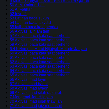
5 Metode Jariyah Level 1 Bisa Baca Al Qur’an
50 Al Mu’minun 1-11
51 Al Fatihah
52 level 2
53 Latihan baca sukun
54 Latihan baca tasydid
55 latihan baca kata pendek
56 Aktivasi alif lam tarif
57 Aktivasi baca kata saat berhenti
58 Aktivasi baca kata saat berhenti
59 Aktivasi baca kata saat berhenti
6 4 Kelompok Huruf Hijaiyah Metode Jariyah
60 Aktivasi baca kata saat berhenti
61 Aktivasi baca kata saat berhenti
62 Aktivasi baca kata saat berhenti
63 Aktivasi baca kata saat berhenti
64 Aktivasi baca kata saat berhenti
65 Aktivasi baca kata saat berhenti
66 Aktivasi mad layin
67 Aktivasi mad badal
68 Aktivasi mad iwadh
69 Aktivasi mad silah qashirah
7 Mengenal Jari Hijaiyah
70 Aktivasi mad silah thawilah
71 Aktivasi mad jaiz munfashil