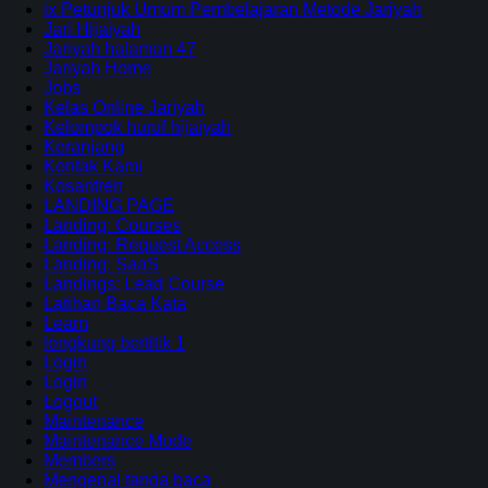
ix Petunjuk Umum Pembelajaran Metode Jariyah
Jari Hijaiyah
Jariyah halaman 47
Jariyah Home
Jobs
Kelas Online Jariyah
Kelompok huruf hijaiyah
Keranjang
Kontak Kami
Kosantren
LANDING PAGE
Landing: Courses
Landing: Request Access
Landing: SaaS
Landings: Lead Course
Latihan Baca Kata
Learn
lengkung bertitik 1
Login
Login
Logout
Maintenance
Maintenance Mode
Members
Mengenal tanda baca