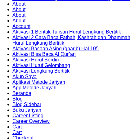
About
About
About
About
Account
Aktivasi 1 Bentuk Tulisan Huruf Lengkung Bertitik
Aktivasi 2 Cara Baca Fathah, Kashrah dan Dhammah
Huruf Lengkung Bertitik
Aktivasi Bacaan Asing (gharib) Hal 105
Aktivasi Bisa Baca Al Qur’an
Aktivasi Huruf Berdiri
Aktivasi Huruf Gelombang
Aktivasi Lengkung Bertitik
Akun Saya
Aplikasi Metode Jariyah
App Metode Jariyah
Beranda
Blog
Blog Sidebar
Buku Jariyah
Career Listing
Career Overview
Cart
Cart
Checkout