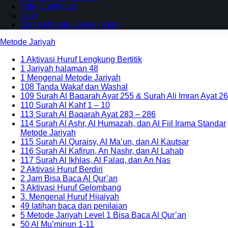
Tutor Certificate
User
Zoom Metode Jariyah 8 jam
Metode Jariyah
1 Aktivasi Huruf Lengkung Bertitik
1 Jariyah halaman 48
1 Mengenal Metode Jariyah
108 Tanda Wakaf dan Washal
109 Surah Al Baqarah Ayat 255 & Surah Ali Imran Ayat 26
110 Surah Al Kahf 1 – 10
113 Surah Al Baqarah Ayat 283 – 286
114 Surah Al Ashr, Al Humazah, dan Al Fiil Irama Standar
Metode Jariyah
115 Surah Al Quraisy, Al Ma’un, dan Al Kautsar
116 Surah Al Kafirun, An Nashr, dan Al Lahab
117 Surah Al Ikhlas, Al Falaq, dan An Nas
2 Aktivasi Huruf Berdiri
2 Jam Bisa Baca Al Qur’an
3 Aktivasi Huruf Gelombang
3. Mengenal Huruf Hijaiyah
49 latihan baca dan penilaian
5 Metode Jariyah Level 1 Bisa Baca Al Qur’an
50 Al Mu’minun 1-11