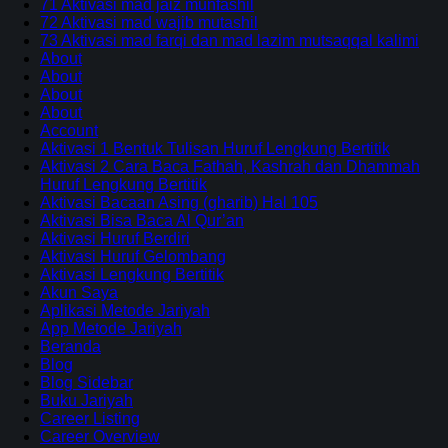
71 Aktivasi mad jaiz munfashil
72 Aktivasi mad wajib mutashil
73 Aktivasi mad farqi dan mad lazim mutsaqqal kalimi
About
About
About
About
Account
Aktivasi 1 Bentuk Tulisan Huruf Lengkung Bertitik
Aktivasi 2 Cara Baca Fathah, Kashrah dan Dhammah
Huruf Lengkung Bertitik
Aktivasi Bacaan Asing (gharib) Hal 105
Aktivasi Bisa Baca Al Qur’an
Aktivasi Huruf Berdiri
Aktivasi Huruf Gelombang
Aktivasi Lengkung Bertitik
Akun Saya
Aplikasi Metode Jariyah
App Metode Jariyah
Beranda
Blog
Blog Sidebar
Buku Jariyah
Career Listing
Career Overview