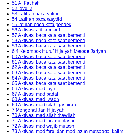
51 Al Fatihah
52 level 2
53 Latihan baca sukun
54 Latihan baca tasydid
55 latihan baca kata pendek
56 Aktivasi alif lam tarif
57 Aktivasi baca kata saat berhenti
58 Aktivasi baca kata saat berhenti
59 Aktivasi baca kata saat berhenti
6 4 Kelompok Huruf Hijaiyah Metode Jariyah
60 Aktivasi baca kata saat berhenti
61 Aktivasi baca kata saat berhenti
62 Aktivasi baca kata saat berhenti
63 Aktivasi baca kata saat berhenti
64 Aktivasi baca kata saat berhenti
65 Aktivasi baca kata saat berhenti
66 Aktivasi mad layin
67 Aktivasi mad badal
68 Aktivasi mad iwadh
69 Aktivasi mad silah qashirah
7 Mengenal Jari Hijaiyah
70 Aktivasi mad silah thawilah
71 Aktivasi mad jaiz munfashil
72 Aktivasi mad wajib mutashil
73 Aktivasi mad farqi dan mad lazim mutsaqqal kalimi