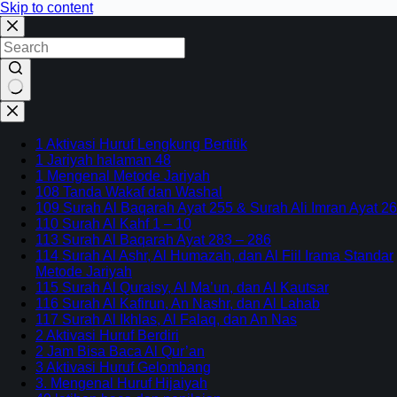
Skip to content
No
results
1 Aktivasi Huruf Lengkung Bertitik
1 Jariyah halaman 48
1 Mengenal Metode Jariyah
108 Tanda Wakaf dan Washal
109 Surah Al Baqarah Ayat 255 & Surah Ali Imran Ayat 26
110 Surah Al Kahf 1 – 10
113 Surah Al Baqarah Ayat 283 – 286
114 Surah Al Ashr, Al Humazah, dan Al Fiil Irama Standar
Metode Jariyah
115 Surah Al Quraisy, Al Ma’un, dan Al Kautsar
116 Surah Al Kafirun, An Nashr, dan Al Lahab
117 Surah Al Ikhlas, Al Falaq, dan An Nas
2 Aktivasi Huruf Berdiri
2 Jam Bisa Baca Al Qur’an
3 Aktivasi Huruf Gelombang
3. Mengenal Huruf Hijaiyah