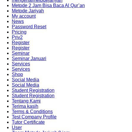
mengenalmetodejariyah
Metode 2 Jam Bisa Baca Al Qur’an
Metode Jariyah
My account
News
Password Reset
Pricing
Priv2
Register
Register
Seminar
Seminar Januari
Services
Services
Shop
Social Media
Social Media
Student Registration
Student Registration
Tentang Kami
Terima kasih
Terms & Conditions
Test Company Profile
Tutor Certificate
User