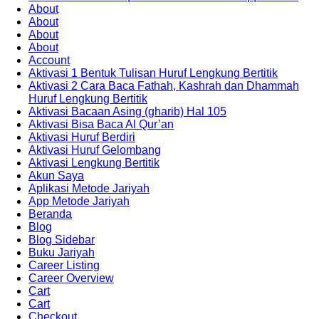
About
About
About
About
Account
Aktivasi 1 Bentuk Tulisan Huruf Lengkung Bertitik
Aktivasi 2 Cara Baca Fathah, Kashrah dan Dhammah
Huruf Lengkung Bertitik
Aktivasi Bacaan Asing (gharib) Hal 105
Aktivasi Bisa Baca Al Qur’an
Aktivasi Huruf Berdiri
Aktivasi Huruf Gelombang
Aktivasi Lengkung Bertitik
Akun Saya
Aplikasi Metode Jariyah
App Metode Jariyah
Beranda
Blog
Blog Sidebar
Buku Jariyah
Career Listing
Career Overview
Cart
Cart
Checkout