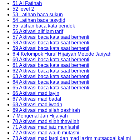
51 Al Fatihah
52 level 2
53 Latihan baca sukun
54 Latihan baca tasydid
55 latihan baca kata pendek
56 Aktivasi alif lam tarif
57 Aktivasi baca kata saat berhenti
58 Aktivasi baca kata saat berhenti
59 Aktivasi baca kata saat berhenti
6 4 Kelompok Huruf Hijaiyah Metode Jariyah
60 Aktivasi baca kata saat berhenti
61 Aktivasi baca kata saat berhenti
62 Aktivasi baca kata saat berhenti
63 Aktivasi baca kata saat berhenti
64 Aktivasi baca kata saat berhenti
65 Aktivasi baca kata saat berhenti
66 Aktivasi mad layin
67 Aktivasi mad badal
68 Aktivasi mad iwadh
69 Aktivasi mad silah qashirah
7 Mengenal Jari Hijaiyah
70 Aktivasi mad silah thawilah
71 Aktivasi mad jaiz munfashil
72 Aktivasi mad wajib mutashil
73 Aktivasi mad farqi dan mad lazim mutsaqqal kalimi