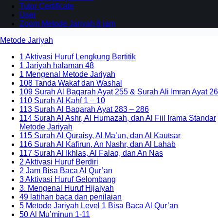
Tutor Certificate
User
Zoom Metode Jariyah 8 jam
Metode Jariyah
1 Aktivasi Huruf Lengkung Bertitik
1 Jariyah halaman 48
1 Mengenal Metode Jariyah
108 Tanda Wakaf dan Washal
109 Surah Al Baqarah Ayat 255 & Surah Ali Imran Ayat 26
110 Surah Al Kahf 1 – 10
113 Surah Al Baqarah Ayat 283 – 286
114 Surah Al Ashr, Al Humazah, dan Al Fiil Irama Standar
Metode Jariyah
115 Surah Al Quraisy, Al Ma’un, dan Al Kautsar
116 Surah Al Kafirun, An Nashr, dan Al Lahab
117 Surah Al Ikhlas, Al Falaq, dan An Nas
2 Aktivasi Huruf Berdiri
2 Jam Bisa Baca Al Qur’an
3 Aktivasi Huruf Gelombang
3. Mengenal Huruf Hijaiyah
49 latihan baca dan penilaian
5 Metode Jariyah Level 1 Bisa Baca Al Qur’an
50 Al Mu’minun 1-11