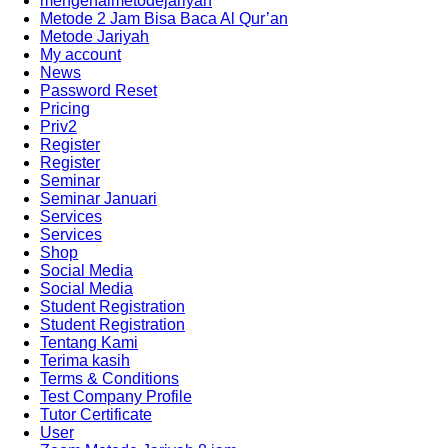
mengenalmetodejariyah
Metode 2 Jam Bisa Baca Al Qur’an
Metode Jariyah
My account
News
Password Reset
Pricing
Priv2
Register
Register
Seminar
Seminar Januari
Services
Services
Shop
Social Media
Social Media
Student Registration
Student Registration
Tentang Kami
Terima kasih
Terms & Conditions
Test Company Profile
Tutor Certificate
User