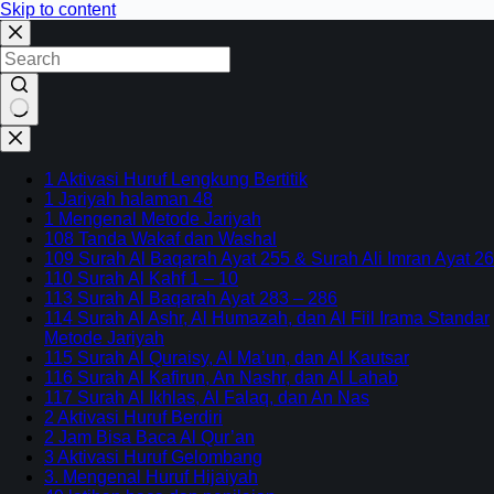
Skip to content
No
results
1 Aktivasi Huruf Lengkung Bertitik
1 Jariyah halaman 48
1 Mengenal Metode Jariyah
108 Tanda Wakaf dan Washal
109 Surah Al Baqarah Ayat 255 & Surah Ali Imran Ayat 26
110 Surah Al Kahf 1 – 10
113 Surah Al Baqarah Ayat 283 – 286
114 Surah Al Ashr, Al Humazah, dan Al Fiil Irama Standar
Metode Jariyah
115 Surah Al Quraisy, Al Ma’un, dan Al Kautsar
116 Surah Al Kafirun, An Nashr, dan Al Lahab
117 Surah Al Ikhlas, Al Falaq, dan An Nas
2 Aktivasi Huruf Berdiri
2 Jam Bisa Baca Al Qur’an
3 Aktivasi Huruf Gelombang
3. Mengenal Huruf Hijaiyah