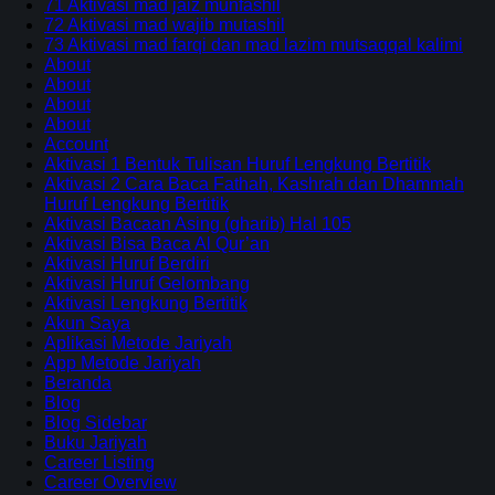
71 Aktivasi mad jaiz munfashil
72 Aktivasi mad wajib mutashil
73 Aktivasi mad farqi dan mad lazim mutsaqqal kalimi
About
About
About
About
Account
Aktivasi 1 Bentuk Tulisan Huruf Lengkung Bertitik
Aktivasi 2 Cara Baca Fathah, Kashrah dan Dhammah
Huruf Lengkung Bertitik
Aktivasi Bacaan Asing (gharib) Hal 105
Aktivasi Bisa Baca Al Qur’an
Aktivasi Huruf Berdiri
Aktivasi Huruf Gelombang
Aktivasi Lengkung Bertitik
Akun Saya
Aplikasi Metode Jariyah
App Metode Jariyah
Beranda
Blog
Blog Sidebar
Buku Jariyah
Career Listing
Career Overview