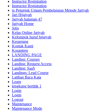
Instructor Registration
Instructor Registration
ix Petunjuk Umum Pembelajaran Metode Jariyah
Jari Hijaiyah
Jariyah halaman 47
Jariyah Home
Jobs
Kelas Online Jariyah
Kelompok huruf hijaiyah
Keranjang
Kontak Kami
Kosantren
LANDING PAGE
Landing: Courses
Landing: Request Access
Landing: SaaS
Landings: Lead Course
Latihan Baca Kata
Learn
lengkung bertitik 1
Login
Login
Logout
Maintenance
Maintenance Mode