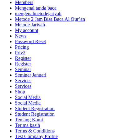
Members
Mengenal tanda baca
mengenalmetodejariyah
Metode 2 Jam Bisa Baca Al Qur’an
Metode Jariyah
My account
News
Password Reset
Pricing
Priv2
Register
Register
Seminar
Seminar Januari
Services
Services
Shop
Social Media
Social Media
Student Registration
Student Registration
Tentang Kami
Terima kasih
Terms & Conditions
Test Company Profile