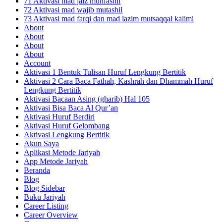
71 Aktivasi mad jaiz munfashil
72 Aktivasi mad wajib mutashil
73 Aktivasi mad farqi dan mad lazim mutsaqqal kalimi
About
About
About
About
Account
Aktivasi 1 Bentuk Tulisan Huruf Lengkung Bertitik
Aktivasi 2 Cara Baca Fathah, Kashrah dan Dhammah Huruf
Lengkung Bertitik
Aktivasi Bacaan Asing (gharib) Hal 105
Aktivasi Bisa Baca Al Qur’an
Aktivasi Huruf Berdiri
Aktivasi Huruf Gelombang
Aktivasi Lengkung Bertitik
Akun Saya
Aplikasi Metode Jariyah
App Metode Jariyah
Beranda
Blog
Blog Sidebar
Buku Jariyah
Career Listing
Career Overview