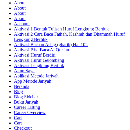
About
About
About
About
Account
Aktivasi 1 Bentuk Tulisan Huruf Lengkung Bertitik
Aktivasi 2 Cara Baca Fathah, Kashrah dan Dhammah Huruf
Lengkung Bertitik
Aktivasi Bacaan Asing (gharib) Hal 105
Aktivasi Bisa Baca Al Qur’an
Aktivasi Huruf Berdiri
Aktivasi Huruf Gelombang
Aktivasi Lengkung Bertitik
Akun Saya
Aplikasi Metode Jariyah
App Metode Jariyah
Beranda
Blog
Blog Sidebar
Buku Jariyah
Career Listing
Career Overview
Cart
Cart
Checkout