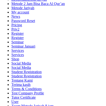
Metode 2 Jam Bisa Baca Al Qur’an
Metode Jariyah
My account
News
Password Reset
Pricing
Priv2
Register
Register
Seminar
Seminar Januari
Services
Services
Shop
Social Media
Social Media
Student Registration
Student Registration
Tentang Kami
Terima kasih
Terms & Conditions
Test Company Profile
Tutor Certificate
User
Zoom Metode Jariyah 8 jam