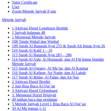
Tutor Certificate
User
Zoom Metode Jariyah 8 jam
Metode Jariyah
1 Aktivasi Huruf Lengkung Bertitik
1 Jariyah halaman 48
1 Mengenal Metode Jariyah
108 Tanda Wakaf dan Washal
109 Surah Al Baqarah Ayat 255 & Surah Ali Imran Ayat 26
110 Surah Al Kahf 1 – 10
113 Surah Al Baqarah Ayat 283 – 286
114 Surah Al Ashr, Al Humazah, dan Al Fiil Irama Standar
Metode Jariyah
115 Surah Al Quraisy, Al Ma’un, dan Al Kautsar
116 Surah Al Kafirun, An Nashr, dan Al Lahab
117 Surah Al Ikhlas, Al Falaq, dan An Nas
2 Aktivasi Huruf Berdiri
2 Jam Bisa Baca Al Qur’an
3 Aktivasi Huruf Gelombang
3. Mengenal Huruf Hijaiyah
49 latihan baca dan penilaian
5 Metode Jariyah Level 1 Bisa Baca Al Qur’an
50 Al Mu’minun 1-11