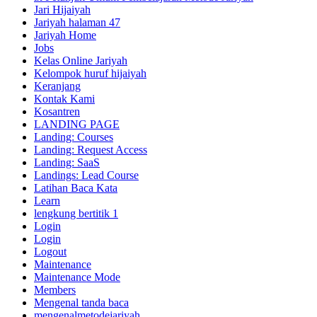
Jari Hijaiyah
Jariyah halaman 47
Jariyah Home
Jobs
Kelas Online Jariyah
Kelompok huruf hijaiyah
Keranjang
Kontak Kami
Kosantren
LANDING PAGE
Landing: Courses
Landing: Request Access
Landing: SaaS
Landings: Lead Course
Latihan Baca Kata
Learn
lengkung bertitik 1
Login
Login
Logout
Maintenance
Maintenance Mode
Members
Mengenal tanda baca
mengenalmetodejariyah