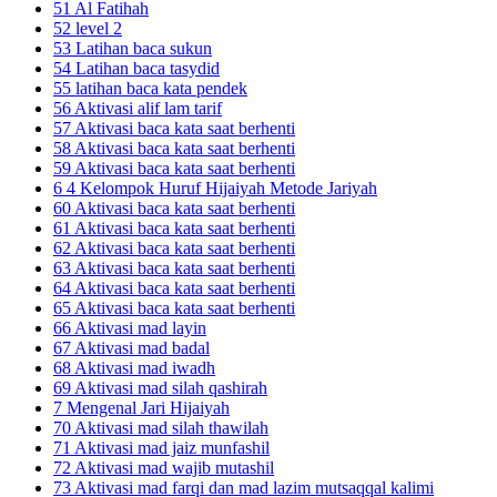
51 Al Fatihah
52 level 2
53 Latihan baca sukun
54 Latihan baca tasydid
55 latihan baca kata pendek
56 Aktivasi alif lam tarif
57 Aktivasi baca kata saat berhenti
58 Aktivasi baca kata saat berhenti
59 Aktivasi baca kata saat berhenti
6 4 Kelompok Huruf Hijaiyah Metode Jariyah
60 Aktivasi baca kata saat berhenti
61 Aktivasi baca kata saat berhenti
62 Aktivasi baca kata saat berhenti
63 Aktivasi baca kata saat berhenti
64 Aktivasi baca kata saat berhenti
65 Aktivasi baca kata saat berhenti
66 Aktivasi mad layin
67 Aktivasi mad badal
68 Aktivasi mad iwadh
69 Aktivasi mad silah qashirah
7 Mengenal Jari Hijaiyah
70 Aktivasi mad silah thawilah
71 Aktivasi mad jaiz munfashil
72 Aktivasi mad wajib mutashil
73 Aktivasi mad farqi dan mad lazim mutsaqqal kalimi