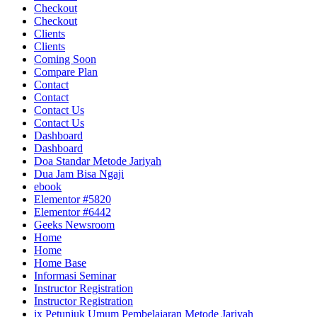
Checkout
Checkout
Clients
Clients
Coming Soon
Compare Plan
Contact
Contact
Contact Us
Contact Us
Dashboard
Dashboard
Doa Standar Metode Jariyah
Dua Jam Bisa Ngaji
ebook
Elementor #5820
Elementor #6442
Geeks Newsroom
Home
Home
Home Base
Informasi Seminar
Instructor Registration
Instructor Registration
ix Petunjuk Umum Pembelajaran Metode Jariyah