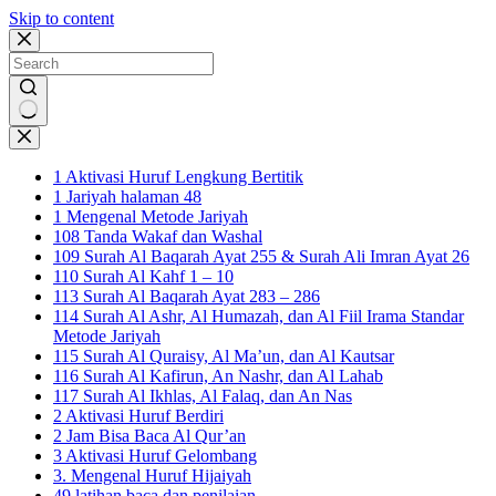
Skip to content
No
results
1 Aktivasi Huruf Lengkung Bertitik
1 Jariyah halaman 48
1 Mengenal Metode Jariyah
108 Tanda Wakaf dan Washal
109 Surah Al Baqarah Ayat 255 & Surah Ali Imran Ayat 26
110 Surah Al Kahf 1 – 10
113 Surah Al Baqarah Ayat 283 – 286
114 Surah Al Ashr, Al Humazah, dan Al Fiil Irama Standar
Metode Jariyah
115 Surah Al Quraisy, Al Ma’un, dan Al Kautsar
116 Surah Al Kafirun, An Nashr, dan Al Lahab
117 Surah Al Ikhlas, Al Falaq, dan An Nas
2 Aktivasi Huruf Berdiri
2 Jam Bisa Baca Al Qur’an
3 Aktivasi Huruf Gelombang
3. Mengenal Huruf Hijaiyah
49 latihan baca dan penilaian