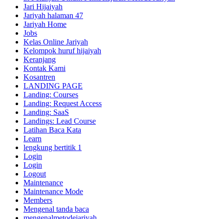
Jari Hijaiyah
Jariyah halaman 47
Jariyah Home
Jobs
Kelas Online Jariyah
Kelompok huruf hijaiyah
Keranjang
Kontak Kami
Kosantren
LANDING PAGE
Landing: Courses
Landing: Request Access
Landing: SaaS
Landings: Lead Course
Latihan Baca Kata
Learn
lengkung bertitik 1
Login
Login
Logout
Maintenance
Maintenance Mode
Members
Mengenal tanda baca
mengenalmetodejariyah