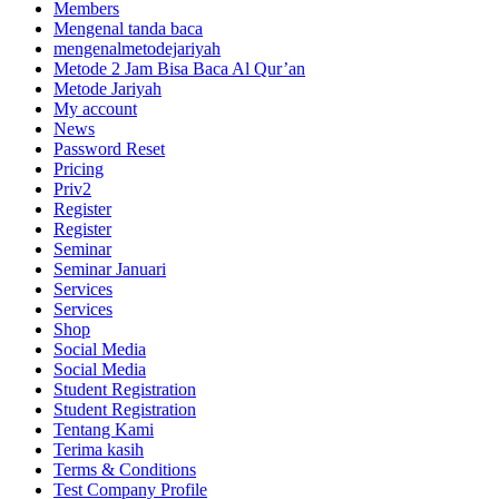
Members
Mengenal tanda baca
mengenalmetodejariyah
Metode 2 Jam Bisa Baca Al Qur’an
Metode Jariyah
My account
News
Password Reset
Pricing
Priv2
Register
Register
Seminar
Seminar Januari
Services
Services
Shop
Social Media
Social Media
Student Registration
Student Registration
Tentang Kami
Terima kasih
Terms & Conditions
Test Company Profile