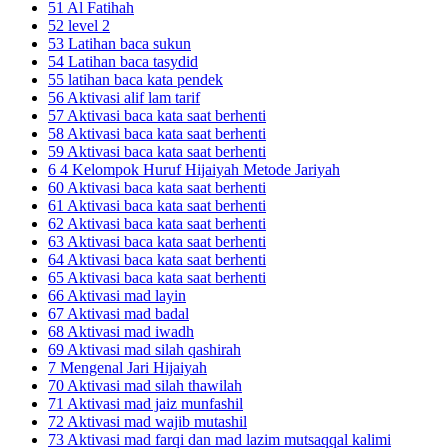
51 Al Fatihah
52 level 2
53 Latihan baca sukun
54 Latihan baca tasydid
55 latihan baca kata pendek
56 Aktivasi alif lam tarif
57 Aktivasi baca kata saat berhenti
58 Aktivasi baca kata saat berhenti
59 Aktivasi baca kata saat berhenti
6 4 Kelompok Huruf Hijaiyah Metode Jariyah
60 Aktivasi baca kata saat berhenti
61 Aktivasi baca kata saat berhenti
62 Aktivasi baca kata saat berhenti
63 Aktivasi baca kata saat berhenti
64 Aktivasi baca kata saat berhenti
65 Aktivasi baca kata saat berhenti
66 Aktivasi mad layin
67 Aktivasi mad badal
68 Aktivasi mad iwadh
69 Aktivasi mad silah qashirah
7 Mengenal Jari Hijaiyah
70 Aktivasi mad silah thawilah
71 Aktivasi mad jaiz munfashil
72 Aktivasi mad wajib mutashil
73 Aktivasi mad farqi dan mad lazim mutsaqqal kalimi