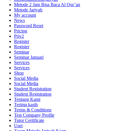
Metode 2 Jam Bisa Baca Al Qur’an
Metode Jariyah
My account
News
Password Reset
Pricing
Priv2
Register
Register
Seminar
Seminar Januari
Services
Services
Shop
Social Media
Social Media
Student Registration
Student Registration
Tentang Kami
Terima kasih
Terms & Conditions
Test Company Profile
Tutor Certificate
User
Zoom Metode Jariyah 8 jam