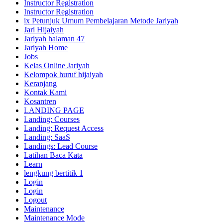
Instructor Registration
Instructor Registration
ix Petunjuk Umum Pembelajaran Metode Jariyah
Jari Hijaiyah
Jariyah halaman 47
Jariyah Home
Jobs
Kelas Online Jariyah
Kelompok huruf hijaiyah
Keranjang
Kontak Kami
Kosantren
LANDING PAGE
Landing: Courses
Landing: Request Access
Landing: SaaS
Landings: Lead Course
Latihan Baca Kata
Learn
lengkung bertitik 1
Login
Login
Logout
Maintenance
Maintenance Mode