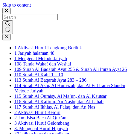
Skip to content
No
results
1 Aktivasi Huruf Lengkung Bertitik
1 Jariyah halaman 48
1 Mengenal Metode Jariyah
108 Tanda Wakaf dan Washal
109 Surah Al Baqarah Ayat 255 & Surah Ali Imran Ayat 26
110 Surah Al Kahf 1 – 10
113 Surah Al Baqarah Ayat 283 – 286
114 Surah Al Ashr, Al Humazah, dan Al Fiil Irama Standar
Metode Jariyah
115 Surah Al Quraisy, Al Ma’un, dan Al Kautsar
116 Surah Al Kafirun, An Nashr, dan Al Lahab
117 Surah Al Ikhlas, Al Falaq, dan An Nas
2 Aktivasi Huruf Berdiri
2 Jam Bisa Baca Al Qur’an
3 Aktivasi Huruf Gelombang
3. Mengenal Huruf Hijaiyah
49 latihan baca dan penilaian