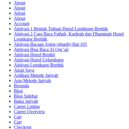
About
About
About
About
Account
Aktivasi 1 Bentuk Tulisan Huruf Lengkung Bertitik
Aktivasi 2 Cara Baca Fathah, Kashrah dan Dhammah Huruf
Lengkung Bertitik
Aktivasi Bacaan Asing (gharib) Hal 105
Aktivasi Bisa Baca Al Qur’an
Aktivasi Huruf Berdiri
Aktivasi Huruf Gelombang
Aktivasi Lengkung Bertitik
Akun Saya
Aplikasi Metode Jariyah
App Metode Jariyah
Beranda
Blog
Blog Sidebar
Buku Jariyah
Career Listing
Career Overview
Cart
Cart
Checkout