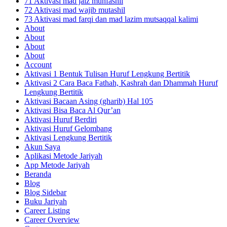
71 Aktivasi mad jaiz munfashil
72 Aktivasi mad wajib mutashil
73 Aktivasi mad farqi dan mad lazim mutsaqqal kalimi
About
About
About
About
Account
Aktivasi 1 Bentuk Tulisan Huruf Lengkung Bertitik
Aktivasi 2 Cara Baca Fathah, Kashrah dan Dhammah Huruf
Lengkung Bertitik
Aktivasi Bacaan Asing (gharib) Hal 105
Aktivasi Bisa Baca Al Qur’an
Aktivasi Huruf Berdiri
Aktivasi Huruf Gelombang
Aktivasi Lengkung Bertitik
Akun Saya
Aplikasi Metode Jariyah
App Metode Jariyah
Beranda
Blog
Blog Sidebar
Buku Jariyah
Career Listing
Career Overview