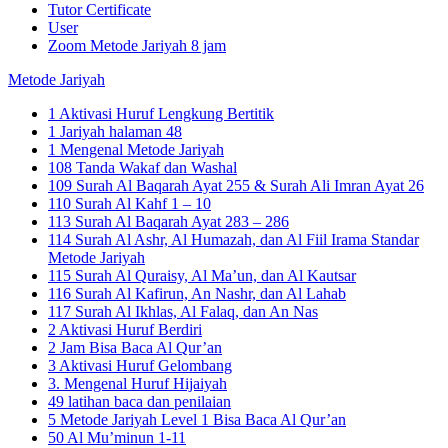
Tutor Certificate
User
Zoom Metode Jariyah 8 jam
Metode Jariyah
1 Aktivasi Huruf Lengkung Bertitik
1 Jariyah halaman 48
1 Mengenal Metode Jariyah
108 Tanda Wakaf dan Washal
109 Surah Al Baqarah Ayat 255 & Surah Ali Imran Ayat 26
110 Surah Al Kahf 1 – 10
113 Surah Al Baqarah Ayat 283 – 286
114 Surah Al Ashr, Al Humazah, dan Al Fiil Irama Standar
Metode Jariyah
115 Surah Al Quraisy, Al Ma’un, dan Al Kautsar
116 Surah Al Kafirun, An Nashr, dan Al Lahab
117 Surah Al Ikhlas, Al Falaq, dan An Nas
2 Aktivasi Huruf Berdiri
2 Jam Bisa Baca Al Qur’an
3 Aktivasi Huruf Gelombang
3. Mengenal Huruf Hijaiyah
49 latihan baca dan penilaian
5 Metode Jariyah Level 1 Bisa Baca Al Qur’an
50 Al Mu’minun 1-11