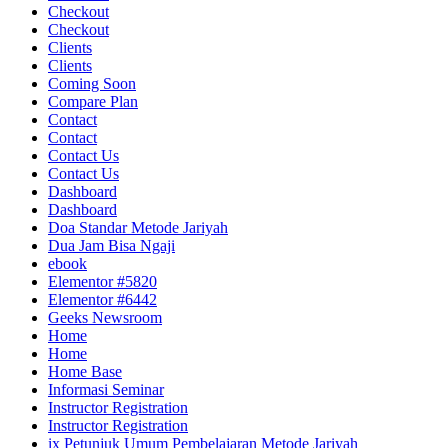
Checkout
Checkout
Clients
Clients
Coming Soon
Compare Plan
Contact
Contact
Contact Us
Contact Us
Dashboard
Dashboard
Doa Standar Metode Jariyah
Dua Jam Bisa Ngaji
ebook
Elementor #5820
Elementor #6442
Geeks Newsroom
Home
Home
Home Base
Informasi Seminar
Instructor Registration
Instructor Registration
ix Petunjuk Umum Pembelajaran Metode Jariyah