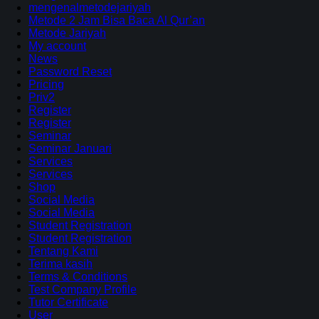
mengenalmetodejariyah
Metode 2 Jam Bisa Baca Al Qur’an
Metode Jariyah
My account
News
Password Reset
Pricing
Priv2
Register
Register
Seminar
Seminar Januari
Services
Services
Shop
Social Media
Social Media
Student Registration
Student Registration
Tentang Kami
Terima kasih
Terms & Conditions
Test Company Profile
Tutor Certificate
User