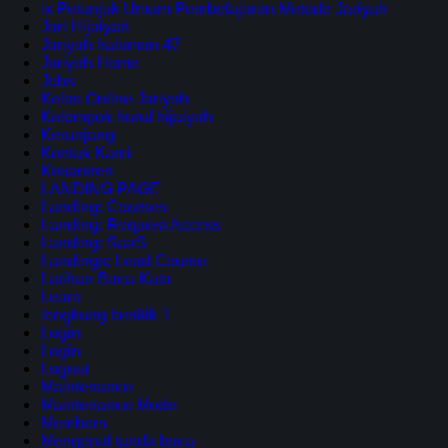
ix Petunjuk Umum Pembelajaran Metode Jariyah
Jari Hijaiyah
Jariyah halaman 47
Jariyah Home
Jobs
Kelas Online Jariyah
Kelompok huruf hijaiyah
Keranjang
Kontak Kami
Kosantren
LANDING PAGE
Landing: Courses
Landing: Request Access
Landing: SaaS
Landings: Lead Course
Latihan Baca Kata
Learn
lengkung bertitik 1
Login
Login
Logout
Maintenance
Maintenance Mode
Members
Mengenal tanda baca