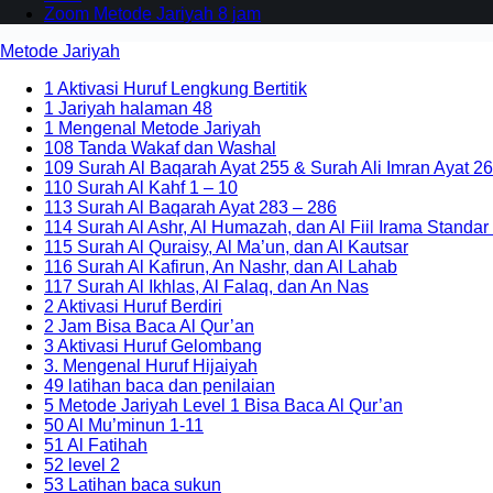
Zoom Metode Jariyah 8 jam
Metode Jariyah
1 Aktivasi Huruf Lengkung Bertitik
1 Jariyah halaman 48
1 Mengenal Metode Jariyah
108 Tanda Wakaf dan Washal
109 Surah Al Baqarah Ayat 255 & Surah Ali Imran Ayat 26
110 Surah Al Kahf 1 – 10
113 Surah Al Baqarah Ayat 283 – 286
114 Surah Al Ashr, Al Humazah, dan Al Fiil Irama Standar
115 Surah Al Quraisy, Al Ma’un, dan Al Kautsar
116 Surah Al Kafirun, An Nashr, dan Al Lahab
117 Surah Al Ikhlas, Al Falaq, dan An Nas
2 Aktivasi Huruf Berdiri
2 Jam Bisa Baca Al Qur’an
3 Aktivasi Huruf Gelombang
3. Mengenal Huruf Hijaiyah
49 latihan baca dan penilaian
5 Metode Jariyah Level 1 Bisa Baca Al Qur’an
50 Al Mu’minun 1-11
51 Al Fatihah
52 level 2
53 Latihan baca sukun