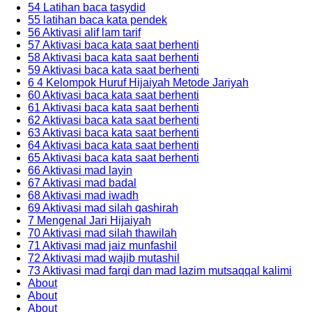
54 Latihan baca tasydid
55 latihan baca kata pendek
56 Aktivasi alif lam tarif
57 Aktivasi baca kata saat berhenti
58 Aktivasi baca kata saat berhenti
59 Aktivasi baca kata saat berhenti
6 4 Kelompok Huruf Hijaiyah Metode Jariyah
60 Aktivasi baca kata saat berhenti
61 Aktivasi baca kata saat berhenti
62 Aktivasi baca kata saat berhenti
63 Aktivasi baca kata saat berhenti
64 Aktivasi baca kata saat berhenti
65 Aktivasi baca kata saat berhenti
66 Aktivasi mad layin
67 Aktivasi mad badal
68 Aktivasi mad iwadh
69 Aktivasi mad silah qashirah
7 Mengenal Jari Hijaiyah
70 Aktivasi mad silah thawilah
71 Aktivasi mad jaiz munfashil
72 Aktivasi mad wajib mutashil
73 Aktivasi mad farqi dan mad lazim mutsaqqal kalimi
About
About
About