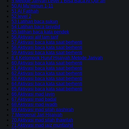
5 Metode Jariyah Level 1 Bisa Baca Al Qur’an
50 Al Mu’minun 1-11
51 Al Fatihah
52 level 2
53 Latihan baca sukun
54 Latihan baca tasydid
55 latihan baca kata pendek
56 Aktivasi alif lam tarif
57 Aktivasi baca kata saat berhenti
58 Aktivasi baca kata saat berhenti
59 Aktivasi baca kata saat berhenti
6 4 Kelompok Huruf Hijaiyah Metode Jariyah
60 Aktivasi baca kata saat berhenti
61 Aktivasi baca kata saat berhenti
62 Aktivasi baca kata saat berhenti
63 Aktivasi baca kata saat berhenti
64 Aktivasi baca kata saat berhenti
65 Aktivasi baca kata saat berhenti
66 Aktivasi mad layin
67 Aktivasi mad badal
68 Aktivasi mad iwadh
69 Aktivasi mad silah qashirah
7 Mengenal Jari Hijaiyah
70 Aktivasi mad silah thawilah
71 Aktivasi mad jaiz munfashil