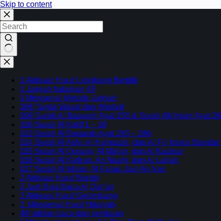
Skip to content
No
results
1 Aktivasi Huruf Lengkung Bertitik
1 Jariyah halaman 48
1 Mengenal Metode Jariyah
108 Tanda Wakaf dan Washal
109 Surah Al Baqarah Ayat 255 & Surah Ali Imran Ayat 26
110 Surah Al Kahf 1 – 10
113 Surah Al Baqarah Ayat 283 – 286
114 Surah Al Ashr, Al Humazah, dan Al Fiil Irama Standar
115 Surah Al Quraisy, Al Ma’un, dan Al Kautsar
116 Surah Al Kafirun, An Nashr, dan Al Lahab
117 Surah Al Ikhlas, Al Falaq, dan An Nas
2 Aktivasi Huruf Berdiri
2 Jam Bisa Baca Al Qur’an
3 Aktivasi Huruf Gelombang
3. Mengenal Huruf Hijaiyah
49 latihan baca dan penilaian