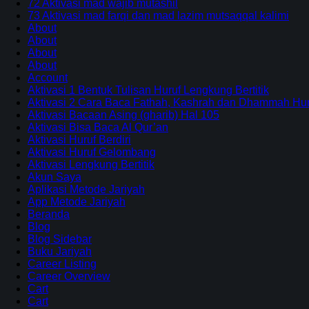
72 Aktivasi mad wajib mutashil
73 Aktivasi mad farqi dan mad lazim mutsaqqal kalimi
About
About
About
About
Account
Aktivasi 1 Bentuk Tulisan Huruf Lengkung Bertitik
Aktivasi 2 Cara Baca Fathah, Kashrah dan Dhammah Huru
Aktivasi Bacaan Asing (gharib) Hal 105
Aktivasi Bisa Baca Al Qur’an
Aktivasi Huruf Berdiri
Aktivasi Huruf Gelombang
Aktivasi Lengkung Bertitik
Akun Saya
Aplikasi Metode Jariyah
App Metode Jariyah
Beranda
Blog
Blog Sidebar
Buku Jariyah
Career Listing
Career Overview
Cart
Cart