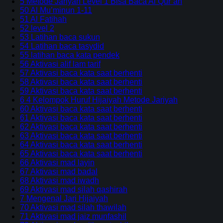
5 Metode Jariyah Level 1 Bisa Baca Al Qur’an
50 Al Mu’minun 1-11
51 Al Fatihah
52 level 2
53 Latihan baca sukun
54 Latihan baca tasydid
55 latihan baca kata pendek
56 Aktivasi alif lam tarif
57 Aktivasi baca kata saat berhenti
58 Aktivasi baca kata saat berhenti
59 Aktivasi baca kata saat berhenti
6 4 Kelompok Huruf Hijaiyah Metode Jariyah
60 Aktivasi baca kata saat berhenti
61 Aktivasi baca kata saat berhenti
62 Aktivasi baca kata saat berhenti
63 Aktivasi baca kata saat berhenti
64 Aktivasi baca kata saat berhenti
65 Aktivasi baca kata saat berhenti
66 Aktivasi mad layin
67 Aktivasi mad badal
68 Aktivasi mad iwadh
69 Aktivasi mad silah qashirah
7 Mengenal Jari Hijaiyah
70 Aktivasi mad silah thawilah
71 Aktivasi mad jaiz munfashil