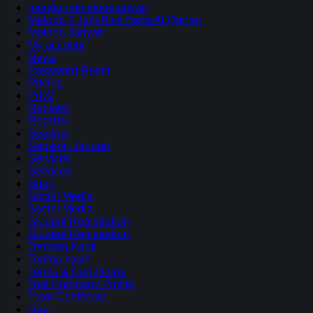
mengenalmetodejariyah
Metode 2 Jam Bisa Baca Al Qur’an
Metode Jariyah
My account
News
Password Reset
Pricing
Priv2
Register
Register
Seminar
Seminar Januari
Services
Services
Shop
Social Media
Social Media
Student Registration
Student Registration
Tentang Kami
Terima kasih
Terms & Conditions
Test Company Profile
Tutor Certificate
User