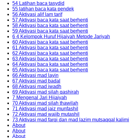
54 Latihan baca tasydid
55 latihan baca kata pendek
56 Aktivasi alif lam tarif
57 Aktivasi baca kata saat berhenti
58 Aktivasi baca kata saat berhenti
59 Aktivasi baca kata saat berhenti
6 4 Kelompok Huruf Hijaiyah Metode Jariyah
60 Aktivasi baca kata saat berhenti
61 Aktivasi baca kata saat berhenti
62 Aktivasi baca kata saat berhenti
63 Aktivasi baca kata saat berhenti
64 Aktivasi baca kata saat berhenti
65 Aktivasi baca kata saat berhenti
66 Aktivasi mad layin
67 Aktivasi mad badal
68 Aktivasi mad iwadh
69 Aktivasi mad silah qashirah
7 Mengenal Jari Hijaiyah
70 Aktivasi mad silah thawilah
71 Aktivasi mad jaiz munfashil
72 Aktivasi mad wajib mutashil
73 Aktivasi mad farqi dan mad lazim mutsaqqal kalimi
About
About
About