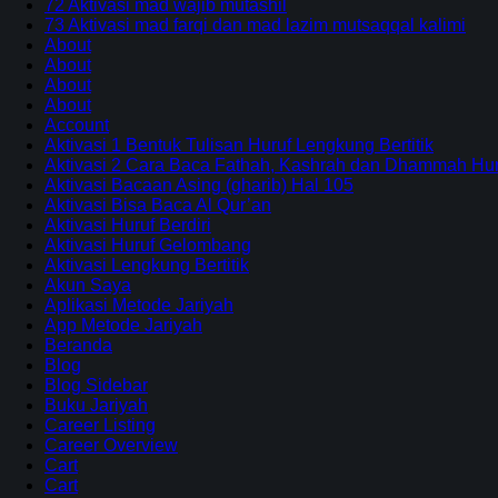
72 Aktivasi mad wajib mutashil
73 Aktivasi mad farqi dan mad lazim mutsaqqal kalimi
About
About
About
About
Account
Aktivasi 1 Bentuk Tulisan Huruf Lengkung Bertitik
Aktivasi 2 Cara Baca Fathah, Kashrah dan Dhammah Huru
Aktivasi Bacaan Asing (gharib) Hal 105
Aktivasi Bisa Baca Al Qur’an
Aktivasi Huruf Berdiri
Aktivasi Huruf Gelombang
Aktivasi Lengkung Bertitik
Akun Saya
Aplikasi Metode Jariyah
App Metode Jariyah
Beranda
Blog
Blog Sidebar
Buku Jariyah
Career Listing
Career Overview
Cart
Cart