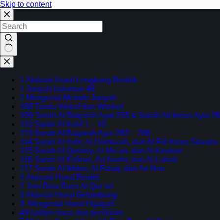
Skip to content
No
results
1 Aktivasi Huruf Lengkung Bertitik
1 Jariyah halaman 48
1 Mengenal Metode Jariyah
108 Tanda Wakaf dan Washal
109 Surah Al Baqarah Ayat 255 & Surah Ali Imran Ayat 26
110 Surah Al Kahf 1 – 10
113 Surah Al Baqarah Ayat 283 – 286
114 Surah Al Ashr, Al Humazah, dan Al Fiil Irama Standar
115 Surah Al Quraisy, Al Ma’un, dan Al Kautsar
116 Surah Al Kafirun, An Nashr, dan Al Lahab
117 Surah Al Ikhlas, Al Falaq, dan An Nas
2 Aktivasi Huruf Berdiri
2 Jam Bisa Baca Al Qur’an
3 Aktivasi Huruf Gelombang
3. Mengenal Huruf Hijaiyah
49 latihan baca dan penilaian