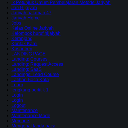
ix Petunjuk Umum Pembelajaran Metode Jariyah
Jari Hijaiyah
Jariyah halaman 47
Jariyah Home
Jobs
Kelas Online Jariyah
Kelompok huruf hijaiyah
Keranjang
Kontak Kami
Kosantren
LANDING PAGE
Landing: Courses
Landing: Request Access
Landing: SaaS
Landings: Lead Course
Latihan Baca Kata
Learn
lengkung bertitik 1
Login
Login
Logout
Maintenance
Maintenance Mode
Members
Mengenal tanda baca