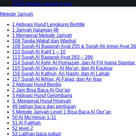
Zoom Metode Jariyah 8 jam
Metode Jariyah
1 Aktivasi Huruf Lengkung Bertitik
1 Jariyah halaman 48
1 Mengenal Metode Jariyah
108 Tanda Wakaf dan Washal
109 Surah Al Baqarah Ayat 255 & Surah Ali Imran Ayat 26
110 Surah Al Kahf 1 – 10
113 Surah Al Baqarah Ayat 283 – 286
114 Surah Al Ashr, Al Humazah, dan Al Fiil Irama Standar
115 Surah Al Quraisy, Al Ma’un, dan Al Kautsar
116 Surah Al Kafirun, An Nashr, dan Al Lahab
117 Surah Al Ikhlas, Al Falaq, dan An Nas
2 Aktivasi Huruf Berdiri
2 Jam Bisa Baca Al Qur’an
3 Aktivasi Huruf Gelombang
3. Mengenal Huruf Hijaiyah
49 latihan baca dan penilaian
5 Metode Jariyah Level 1 Bisa Baca Al Qur’an
50 Al Mu’minun 1-11
51 Al Fatihah
52 level 2
53 Latihan baca sukun