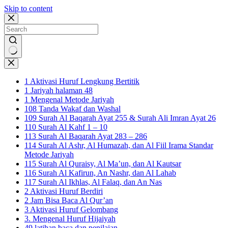
Skip to content
No
results
1 Aktivasi Huruf Lengkung Bertitik
1 Jariyah halaman 48
1 Mengenal Metode Jariyah
108 Tanda Wakaf dan Washal
109 Surah Al Baqarah Ayat 255 & Surah Ali Imran Ayat 26
110 Surah Al Kahf 1 – 10
113 Surah Al Baqarah Ayat 283 – 286
114 Surah Al Ashr, Al Humazah, dan Al Fiil Irama Standar
Metode Jariyah
115 Surah Al Quraisy, Al Ma’un, dan Al Kautsar
116 Surah Al Kafirun, An Nashr, dan Al Lahab
117 Surah Al Ikhlas, Al Falaq, dan An Nas
2 Aktivasi Huruf Berdiri
2 Jam Bisa Baca Al Qur’an
3 Aktivasi Huruf Gelombang
3. Mengenal Huruf Hijaiyah
49 latihan baca dan penilaian