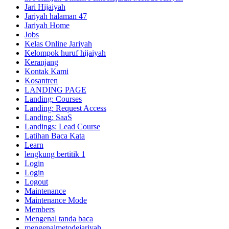
Jari Hijaiyah
Jariyah halaman 47
Jariyah Home
Jobs
Kelas Online Jariyah
Kelompok huruf hijaiyah
Keranjang
Kontak Kami
Kosantren
LANDING PAGE
Landing: Courses
Landing: Request Access
Landing: SaaS
Landings: Lead Course
Latihan Baca Kata
Learn
lengkung bertitik 1
Login
Login
Logout
Maintenance
Maintenance Mode
Members
Mengenal tanda baca
mengenalmetodejariyah