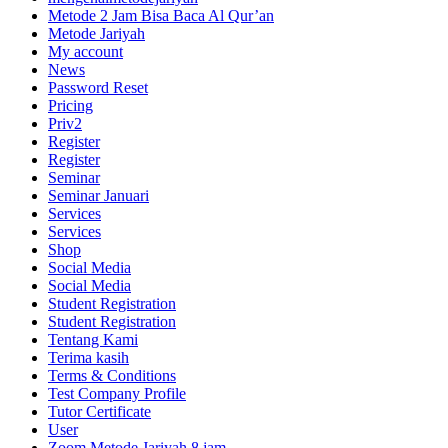
Metode 2 Jam Bisa Baca Al Qur’an
Metode Jariyah
My account
News
Password Reset
Pricing
Priv2
Register
Register
Seminar
Seminar Januari
Services
Services
Shop
Social Media
Social Media
Student Registration
Student Registration
Tentang Kami
Terima kasih
Terms & Conditions
Test Company Profile
Tutor Certificate
User
Zoom Metode Jariyah 8 jam