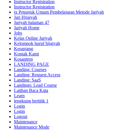
Instructor Registration
Instructor Registration
ix Petunjuk Umum Pembelajaran Metode Jariyah
Jari Hijaiyah
Jariyah halaman 47
Jariyah Home
Jobs
Kelas Online Jariyah
Kelompok huruf hijaiyah
Keranjang
Kontak Kami
Kosantren
LANDING PAGE
Landing: Courses
Landing: Request Access
Landing: SaaS
Landings: Lead Course
Latihan Baca Kata
Learn
lengkung bertitik 1
Login
Login
Logout
Maintenance
Maintenance Mode