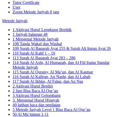
Tutor Certificate
User
Zoom Metode Jariyah 8 jam
Metode Jariyah
1 Aktivasi Huruf Lengkung Bertitik
1 Jariyah halaman 48
1 Mengenal Metode Jariyah
108 Tanda Wakaf dan Washal
109 Surah Al Baqarah Ayat 255 & Surah Ali Imran Ayat 26
110 Surah Al Kahf 1 – 10
113 Surah Al Baqarah Ayat 283 – 286
114 Surah Al Ashr, Al Humazah, dan Al Fiil Irama Standar
Metode Jariyah
115 Surah Al Quraisy, Al Ma’un, dan Al Kautsar
116 Surah Al Kafirun, An Nashr, dan Al Lahab
117 Surah Al Ikhlas, Al Falaq, dan An Nas
2 Aktivasi Huruf Berdiri
2 Jam Bisa Baca Al Qur’an
3 Aktivasi Huruf Gelombang
3. Mengenal Huruf Hijaiyah
49 latihan baca dan penilaian
5 Metode Jariyah Level 1 Bisa Baca Al Qur’an
50 Al Mu’minun 1-11