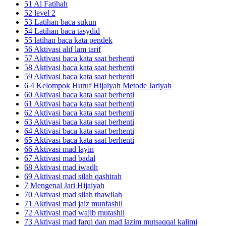
51 Al Fatihah
52 level 2
53 Latihan baca sukun
54 Latihan baca tasydid
55 latihan baca kata pendek
56 Aktivasi alif lam tarif
57 Aktivasi baca kata saat berhenti
58 Aktivasi baca kata saat berhenti
59 Aktivasi baca kata saat berhenti
6 4 Kelompok Huruf Hijaiyah Metode Jariyah
60 Aktivasi baca kata saat berhenti
61 Aktivasi baca kata saat berhenti
62 Aktivasi baca kata saat berhenti
63 Aktivasi baca kata saat berhenti
64 Aktivasi baca kata saat berhenti
65 Aktivasi baca kata saat berhenti
66 Aktivasi mad layin
67 Aktivasi mad badal
68 Aktivasi mad iwadh
69 Aktivasi mad silah qashirah
7 Mengenal Jari Hijaiyah
70 Aktivasi mad silah thawilah
71 Aktivasi mad jaiz munfashil
72 Aktivasi mad wajib mutashil
73 Aktivasi mad farqi dan mad lazim mutsaqqal kalimi