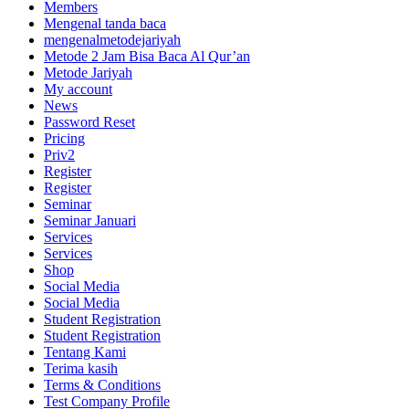
Members
Mengenal tanda baca
mengenalmetodejariyah
Metode 2 Jam Bisa Baca Al Qur’an
Metode Jariyah
My account
News
Password Reset
Pricing
Priv2
Register
Register
Seminar
Seminar Januari
Services
Services
Shop
Social Media
Social Media
Student Registration
Student Registration
Tentang Kami
Terima kasih
Terms & Conditions
Test Company Profile