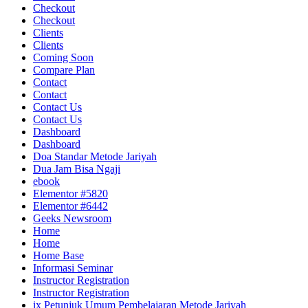
Checkout
Checkout
Clients
Clients
Coming Soon
Compare Plan
Contact
Contact
Contact Us
Contact Us
Dashboard
Dashboard
Doa Standar Metode Jariyah
Dua Jam Bisa Ngaji
ebook
Elementor #5820
Elementor #6442
Geeks Newsroom
Home
Home
Home Base
Informasi Seminar
Instructor Registration
Instructor Registration
ix Petunjuk Umum Pembelajaran Metode Jariyah