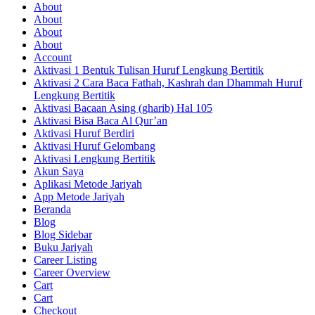
About
About
About
About
Account
Aktivasi 1 Bentuk Tulisan Huruf Lengkung Bertitik
Aktivasi 2 Cara Baca Fathah, Kashrah dan Dhammah Huruf
Lengkung Bertitik
Aktivasi Bacaan Asing (gharib) Hal 105
Aktivasi Bisa Baca Al Qur’an
Aktivasi Huruf Berdiri
Aktivasi Huruf Gelombang
Aktivasi Lengkung Bertitik
Akun Saya
Aplikasi Metode Jariyah
App Metode Jariyah
Beranda
Blog
Blog Sidebar
Buku Jariyah
Career Listing
Career Overview
Cart
Cart
Checkout