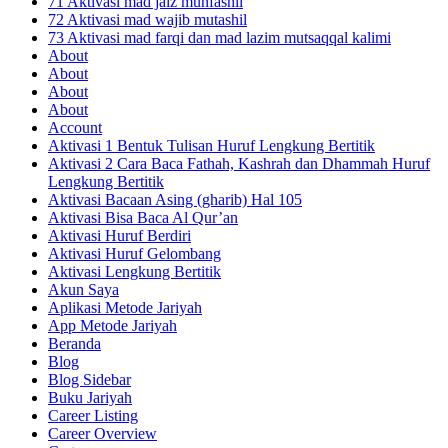
71 Aktivasi mad jaiz munfashil
72 Aktivasi mad wajib mutashil
73 Aktivasi mad farqi dan mad lazim mutsaqqal kalimi
About
About
About
About
Account
Aktivasi 1 Bentuk Tulisan Huruf Lengkung Bertitik
Aktivasi 2 Cara Baca Fathah, Kashrah dan Dhammah Huruf
Lengkung Bertitik
Aktivasi Bacaan Asing (gharib) Hal 105
Aktivasi Bisa Baca Al Qur’an
Aktivasi Huruf Berdiri
Aktivasi Huruf Gelombang
Aktivasi Lengkung Bertitik
Akun Saya
Aplikasi Metode Jariyah
App Metode Jariyah
Beranda
Blog
Blog Sidebar
Buku Jariyah
Career Listing
Career Overview