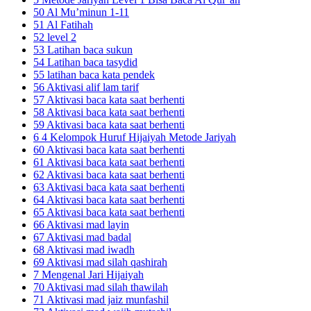
50 Al Mu’minun 1-11
51 Al Fatihah
52 level 2
53 Latihan baca sukun
54 Latihan baca tasydid
55 latihan baca kata pendek
56 Aktivasi alif lam tarif
57 Aktivasi baca kata saat berhenti
58 Aktivasi baca kata saat berhenti
59 Aktivasi baca kata saat berhenti
6 4 Kelompok Huruf Hijaiyah Metode Jariyah
60 Aktivasi baca kata saat berhenti
61 Aktivasi baca kata saat berhenti
62 Aktivasi baca kata saat berhenti
63 Aktivasi baca kata saat berhenti
64 Aktivasi baca kata saat berhenti
65 Aktivasi baca kata saat berhenti
66 Aktivasi mad layin
67 Aktivasi mad badal
68 Aktivasi mad iwadh
69 Aktivasi mad silah qashirah
7 Mengenal Jari Hijaiyah
70 Aktivasi mad silah thawilah
71 Aktivasi mad jaiz munfashil