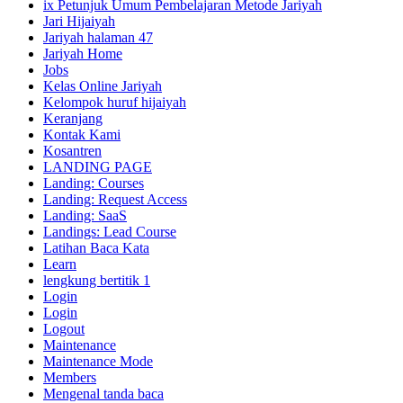
ix Petunjuk Umum Pembelajaran Metode Jariyah
Jari Hijaiyah
Jariyah halaman 47
Jariyah Home
Jobs
Kelas Online Jariyah
Kelompok huruf hijaiyah
Keranjang
Kontak Kami
Kosantren
LANDING PAGE
Landing: Courses
Landing: Request Access
Landing: SaaS
Landings: Lead Course
Latihan Baca Kata
Learn
lengkung bertitik 1
Login
Login
Logout
Maintenance
Maintenance Mode
Members
Mengenal tanda baca