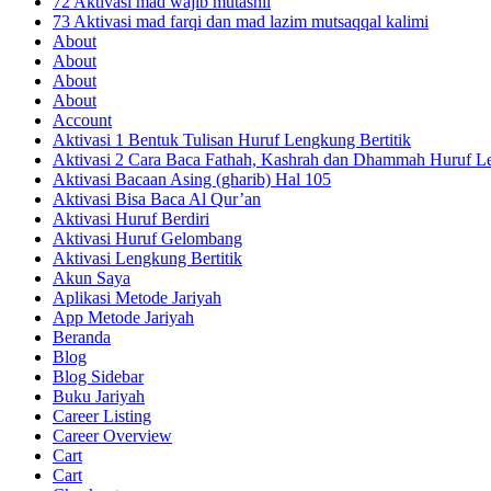
72 Aktivasi mad wajib mutashil
73 Aktivasi mad farqi dan mad lazim mutsaqqal kalimi
About
About
About
About
Account
Aktivasi 1 Bentuk Tulisan Huruf Lengkung Bertitik
Aktivasi 2 Cara Baca Fathah, Kashrah dan Dhammah Huruf Le
Aktivasi Bacaan Asing (gharib) Hal 105
Aktivasi Bisa Baca Al Qur’an
Aktivasi Huruf Berdiri
Aktivasi Huruf Gelombang
Aktivasi Lengkung Bertitik
Akun Saya
Aplikasi Metode Jariyah
App Metode Jariyah
Beranda
Blog
Blog Sidebar
Buku Jariyah
Career Listing
Career Overview
Cart
Cart