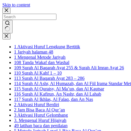
Skip to content
No
results
1 Aktivasi Huruf Lengkung Bertitik
1 Jariyah halaman 48
1 Mengenal Metode Jariyah
108 Tanda Wakaf dan Washal
109 Surah Al Baqarah Ayat 255 & Surah Ali Imran Ayat 26
110 Surah Al Kahf 1 – 10
113 Surah Al Baqarah Ayat 283 – 286
114 Surah Al Ashr, Al Humazah, dan Al Fiil Irama Standar Met
115 Surah Al Quraisy, Al Ma’un, dan Al Kautsar
116 Surah Al Kafirun, An Nashr, dan Al Lahab
117 Surah Al Ikhlas, Al Falaq, dan An Nas
2 Aktivasi Huruf Berdiri
2 Jam Bisa Baca Al Qur’an
3 Aktivasi Huruf Gelombang
3. Mengenal Huruf Hijaiyah
49 latihan baca dan penilaian
5 Metode Jariyah Level 1 Bisa Baca Al Qur’an