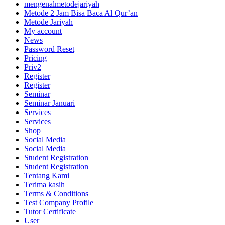
mengenalmetodejariyah
Metode 2 Jam Bisa Baca Al Qur’an
Metode Jariyah
My account
News
Password Reset
Pricing
Priv2
Register
Register
Seminar
Seminar Januari
Services
Services
Shop
Social Media
Social Media
Student Registration
Student Registration
Tentang Kami
Terima kasih
Terms & Conditions
Test Company Profile
Tutor Certificate
User