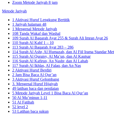
Zoom Metode Jariyah 8 jam
Metode Jariyah
1 Aktivasi Huruf Lengkung Bertitik
1 Jariyah halaman 48
1 Mengenal Metode Jariyah
108 Tanda Wakaf dan Washal
109 Surah Al Baqarah Ayat 255 & Surah Ali Imran Ayat 26
110 Surah Al Kahf 1 – 10
113 Surah Al Baqarah Ayat 283 – 286
114 Surah Al Ashr, Al Humazah, dan Al Fiil Irama Standar Met
115 Surah Al Quraisy, Al Ma’un, dan Al Kautsar
116 Surah Al Kafirun, An Nashr, dan Al Lahab
117 Surah Al Ikhlas, Al Falaq, dan An Nas
2 Aktivasi Huruf Berdiri
2 Jam Bisa Baca Al Qur’an
3 Aktivasi Huruf Gelombang
3. Mengenal Huruf Hijaiyah
49 latihan baca dan penilaian
5 Metode Jariyah Level 1 Bisa Baca Al Qur’an
50 Al Mu’minun 1-11
51 Al Fatihah
52 level 2
53 Latihan baca sukun